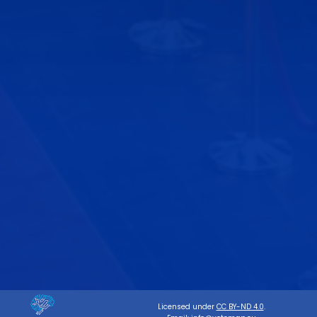
Licensed under
CC BY-ND 4.0
.