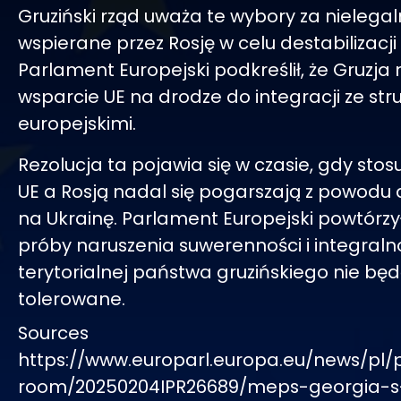
Gruziński rząd uważa te wybory za nielegal
wspierane przez Rosję w celu destabilizacji
Parlament Europejski podkreślił, że Gruzja
wsparcie UE na drodze do integracji ze str
europejskimi.
Rezolucja ta pojawia się w czasie, gdy stos
UE a Rosją nadal się pogarszają z powodu a
na Ukrainę. Parlament Europejski powtórzył
próby naruszenia suwerenności i integraln
terytorialnej państwa gruzińskiego nie bę
tolerowane.
Sources
https://www.europarl.europa.eu/news/pl/
room/20250204IPR26689/meps-georgia-s-