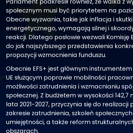
Parlament podkreślił również, że walka z 
społecznym musi być priorytetem na pozio
Obecne wyzwania, takie jak inflacja i skutki
energetycznego, wymagają silnej i skoor
reakcji. Dlatego posłowie wezwali Komisję
do jak najszybszego przedstawienia konkr
propozycji wzmocnienia funduszu.
Obecnie EFS+ jest głównym instrumente
UE służącym poprawie mobilności pracown
możliwości zatrudnienia i wzmacnianiu spó
społecznej. Z budżetem w wysokości 142,7 
lata 2021-2027, przyczynia się do realizacji p
zakresie zatrudnienia, szkoleń społecznych 
umiejętności, a także reform strukturalnyc
obszarach.