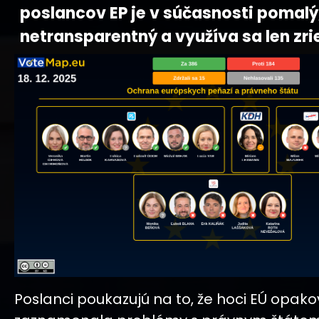
poslancov EP je v súčasnosti pomalý
netransparentný a využíva sa len zri
Poslanci poukazujú na to, že hoci EÚ opak