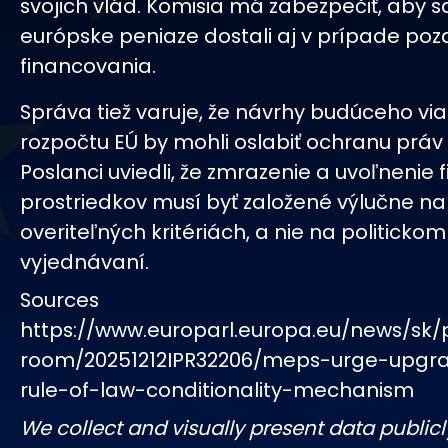
svojich vlád. Komisia má zabezpečiť, aby s
európske peniaze dostali aj v prípade po
financovania.
Správa tiež varuje, že návrhy budúceho v
rozpočtu EÚ by mohli oslabiť ochranu práv 
Poslanci uviedli, že zmrazenie a uvoľnenie
prostriedkov musí byť založené výlučne na
overiteľných kritériách, a nie na politickom
vyjednávaní.
Sources
https://www.europarl.europa.eu/news/sk/
room/20251212IPR32206/meps-urge-upgr
rule-of-law-conditionality-mechanism
We collect and visually present data publicl