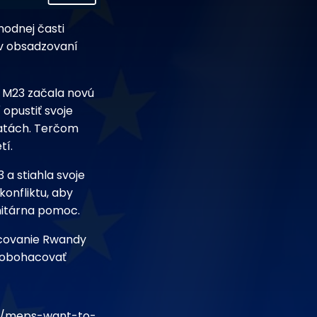
hodnej časti
 v obsadzovaní
a M23 začala novú
í opustiť svoje
čatách. Terčom
tí.
a stiahla svoje
konfliktu, aby
nitárna pomoc.
ncovanie Rwandy
j obohacovať
52/meps-want-to-