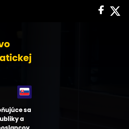
 vo
atickej
pňujúce sa
ubliky a
 poslancov