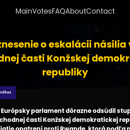
Main
Votes
FAQ
About
Contact
nesenie o eskalácii násilia
nej časti Konžskej demokr
republiky
 odkaz
 - Európsky parlament dôrazne odsúdil stu
ýchodnej časti Konžskej demokratickej rep
ijatie opatrení proti Rwande, ktorá podľa