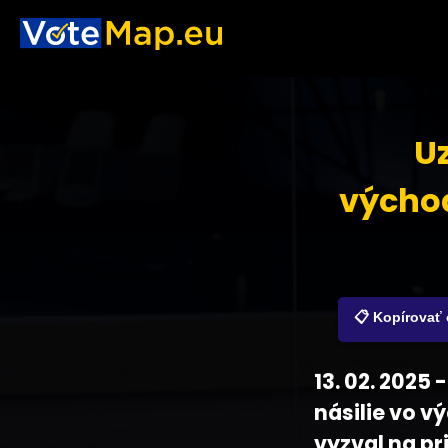
Uz
východ
📋 Kopírovať
13. 02. 2025
násilie vo v
vyzval na pr