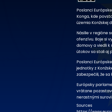
Poslanci Európske
Konga, kde povsta
územia Konžskej d
Násilie v regióne
ofenzívu. Boje si v
domovy a viedli k
útokov sa stali aj
Poslanci Európske
jednotky z Konžske
zabezpečili, že s
Európsky parlame
vrátane pozastav
nerastnými surovi
Sources
https://www.eur