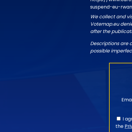
suspend-eu-rwand
We collect and vi
Votemap.eu denies
after the publicat
Descriptions are 
possible imperfec
Emai
I a
the
Pri