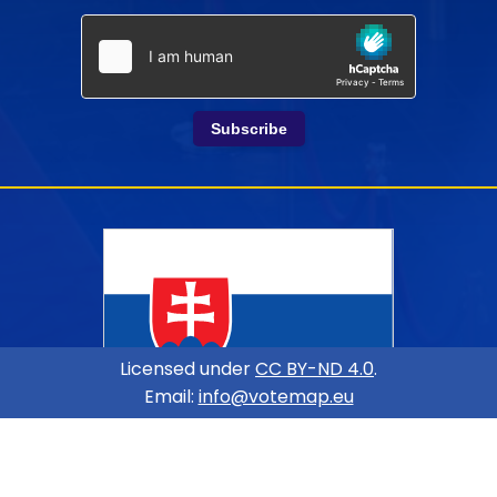
Subscribe
Licensed under
CC BY-ND 4.0
.
Email:
info@votemap.eu