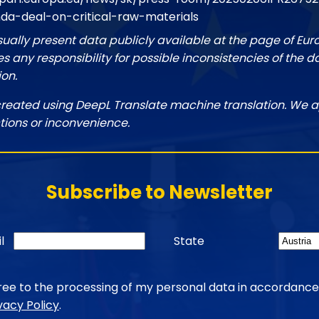
a-deal-on-critical-raw-materials
sually present data publicly available at the page of Eu
 any responsibility for possible inconsistencies of the d
ion.
created using DeepL Translate machine translation. We a
tions or inconvenience.
Subscribe to Newsletter
l
State
gree to the processing of my personal data in accordance
vacy Policy
.