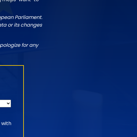
ropean Parliament.
ata or its changes
pologize for any
 with