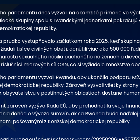
ho parlamentu dnes vyzvali na okamžité prímerie vo výc
lecké skupiny spolu s rwandskými jednotkami pokračujú
emokratickej republiky.
 sa prudko vystupňovalo začiatkom roka 2025, keď skupin
yžiadali tisíce civilných obetí, donútili viac ako 500 000 ľud
 nárastu sexuálneho násilia páchaného na ženách a diev
 príslušníci mierových síl OSN, čo si vyžiadalo množstvo obe
ho parlamentu vyzvali Rwandu, aby ukončila podporu M23 
j demokratickej republiky. Zároveň vyzvali všetky strany 
a k obyvateľstvu v postihnutých oblastiach dostane huma
nt zároveň vyzýva Radu EÚ, aby prehodnotila svoje fina
enia dohôd o vývoze surovín, ak sa Rwanda bude naďale
nami pašovanými z Konžskej demokratickej republiky.
oparl.europa.eu/news/sk/press-room/20250206IPR267