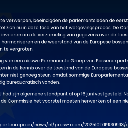
 te verwerpen, beëindigden de parlementsleden de eerst
tel zich nu in deze fase van het wetgevingsproces. De Co
invoeren om de verzameling van gegevens over de toes
te harmoniseren en de weerstand van de Europese bossen
n te vergroten.
ing van een nieuwe Permanente Groep van Bossenexpert
n in de kennis over de toestand van de Europese bossen 
chter niet genoeg steun, omdat sommige Europarlementar
ig bureaucratisch vonden.
 had zijn algemene standpunt al op 16 juni vastgesteld. N
l de Commissie het voorstel moeten herwerken of een ni
parl.europa.eu/news/nl/press-room/20251017IPR30993/n