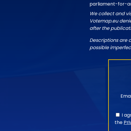
parliament-for-
We collect and vi
Votemap.eu denies
after the publicat
Descriptions are 
possible imperfec
Emai
I a
the
Pri