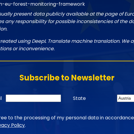
an-eu-forest-monitoring-framework
sually present data publicly available at the page of Eu
 any responsibility for possible inconsistencies of the d
ion.
created using DeepL Translate machine translation. We a
tions or inconvenience.
Subscribe to Newsletter
l
State
gree to the processing of my personal data in accordance
vacy Policy
.