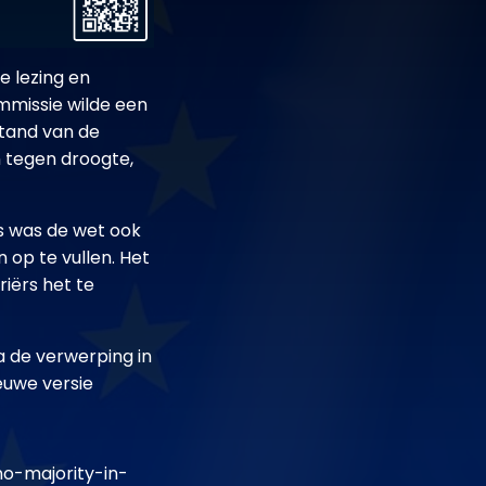
e lezing en
mmissie wilde een
tand van de
 tegen droogte,
s was de wet ook
op te vullen. Het
iërs het te
a de verwerping in
euwe versie
o-majority-in-