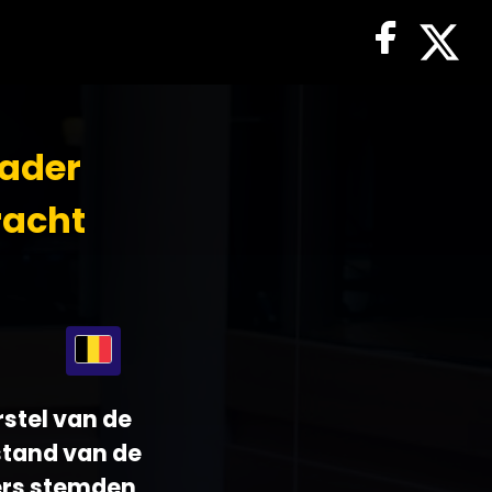
kader
racht
rstel van de
stand van de
ërs stemden