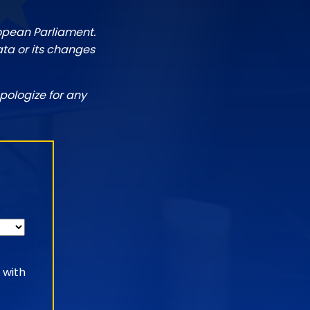
ropean Parliament.
ata or its changes
pologize for any
 with