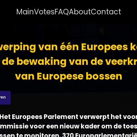
Main
Votes
FAQ
About
Contact
erping van één Europees 
 de bewaking van de veerk
van Europese bossen
ren
 - Het Europees Parlement verwerpt het voo
mmissie voor een nieuw kader om de toe
ssen te monitoren. 370 Europarlementari