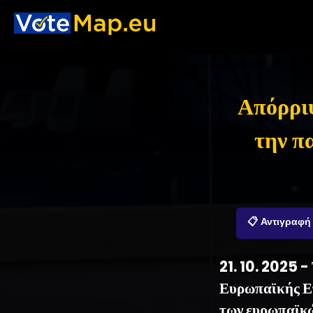
Απόρριψ
την π
📋 Αντιγραφή
21. 10. 2025 
Ευρωπαϊκής Επ
των ευρωπαϊκώ