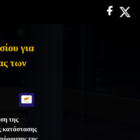
σίου για
ας των
αση της
ς κατάστασης
απόρριψης της