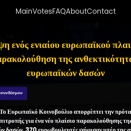
Main
Votes
FAQ
About
Contact
η ενός ενιαίου ευρωπαϊκού πλαι
αρακολούθηση της ανθεκτικότητ
ευρωπαϊκών δασών
 συνδέσμου
- Το Ευρωπαϊκό Κοινοβούλιο απορρίπτει την πρότ
ιτροπής για ένα νέο πλαίσιο παρακολούθησης τη
ν δασών. 370 ευρωβουλευτές ψήφισαν υπέρ της 