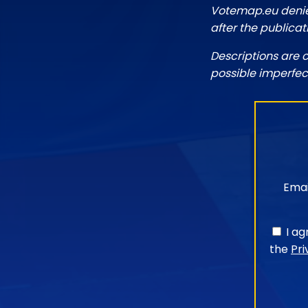
Votemap.eu denies
after the publicat
Descriptions are 
possible imperfec
Emai
I a
the
Pri