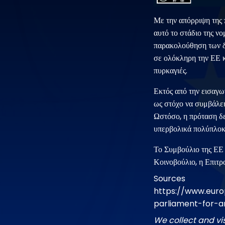
Με την απόρριψη της 
αυτό το στάδιο της νο
παρακολούθηση των δ
σε ολόκληρη την ΕΕ κ
πυρκαγιές.
Εκτός από την εισαγω
ως στόχο να συμβάλε
Ωστόσο, η πρόταση δε
υπερβολικά πολύπλοκη
Το Συμβούλιο της ΕΕ ε
Κοινοβούλιο, η Επιτρ
Sources
https://www.euro
parliament-for-
We collect and vi