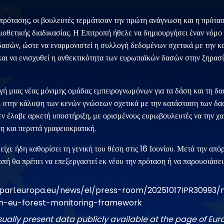
πρότασης, οι βουλευτές τερμάτισαν την πρώτη ανάγνωση και η πρότασ
μοθετικής διαδικασίας. Η Επιτροπή ήθελε να δημιουργήσει έναν νόμο 
ασών, ώστε να εναρμονιστεί η συλλογή δεδομένων σχετικά με την 
αι να ενισχυθεί η ανθεκτικότητα των ευρωπαϊκών δασών στην ξηρασία,
γή μιας νέας μόνιμης ομάδας εμπειρογνωμόνων για τα δάση και τη δα
ι στην κάλυψη των κενών γνώσεων σχετικά με την κατάσταση των δα
ν έλαβε αρκετή υποστήριξη, με ορισμένους ευρωβουλευτές να την χ
 και περιττά γραφειοκρατική.
ίχε ήδη καθορίσει τη γενική του θέση στις 16 Ιουνίου. Μετά την από
οπή θα πρέπει να επεξεργαστεί εκ νέου την πρόταση ή να παρουσιάσει
parl.europa.eu/news/el/press-room/20251017IPR30993/n
an-eu-forest-monitoring-framework
sually present data publicly available at the page of Eu