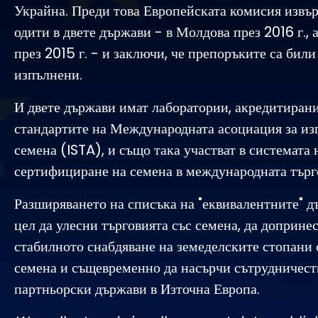
Украйна. Преди това Европейската комисия извъ
одити в двете държави - в Молдова през 2016 г., 
през 2015 г. - и заключи, че препоръките са бил
изпълнени.
И двете държави имат лаборатории, акредитиран
стандартите на Международната асоциация за из
семена (ISTA), и също така участват в системата
сертифициране на семена в международната търг
Разширяването на списъка на "еквивалентните" д
цел да улесни търговията със семена, да допринес
стабилното снабдяване на земеделските стопани 
семена и същевременно да насърчи сътрудничест
партньорски държави в Източна Европа.