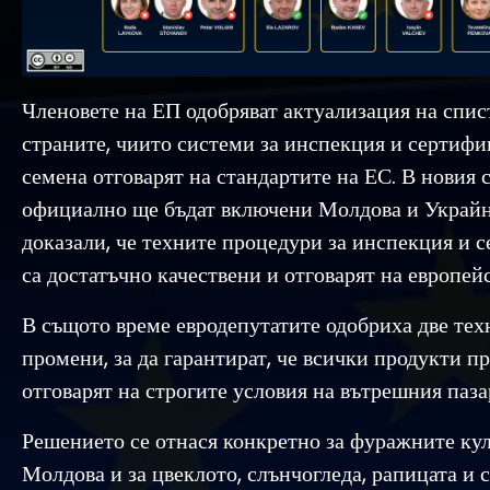
Членовете на ЕП одобряват актуализация на спис
страните, чиито системи за инспекция и сертифи
семена отговарят на стандартите на ЕС. В новия 
официално ще бъдат включени Молдова и Украйна
доказали, че техните процедури за инспекция и 
са достатъчно качествени и отговарят на европей
В същото време евродепутатите одобриха две те
промени, за да гарантират, че всички продукти п
отговарят на строгите условия на вътрешния паза
Решението се отнася конкретно за фуражните ку
Молдова и за цвеклото, слънчогледа, рапицата и с