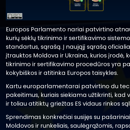
Europos Parlamento nariai patvirtino atnauj
kurių sėklų tikrinimo ir sertifikavimo sistemo
standartus, sąrašą. Į naująjį sąrašą oficialia
įtrauktos Moldova ir Ukraina, kurios įrodė, 
tikrinimo ir sertifikavimo procedūros yra
kokybiškos ir atitinka Europos taisykles.
Kartu europarlamentarai patvirtino du tec
pakeitimus, kuriais siekiama užtikrinti, kad 
ir toliau atitiktų griežtas ES vidaus rinkos są
Sprendimas konkrečiai susijęs su pašariniai
Moldovos ir runkeliais, saulėgrąžomis, rapsa