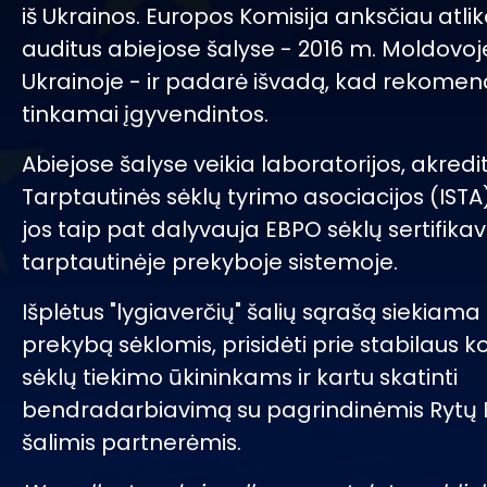
iš Ukrainos. Europos Komisija anksčiau atli
auditus abiejose šalyse - 2016 m. Moldovoj
Ukrainoje - ir padarė išvadą, kad rekomen
tinkamai įgyvendintos.
Abiejose šalyse veikia laboratorijos, akred
Tarptautinės sėklų tyrimo asociacijos (ISTA
jos taip pat dalyvauja EBPO sėklų sertifika
tarptautinėje prekyboje sistemoje.
Išplėtus "lygiaverčių" šalių sąrašą siekiama
prekybą sėklomis, prisidėti prie stabilaus k
sėklų tiekimo ūkininkams ir kartu skatinti
bendradarbiavimą su pagrindinėmis Rytų
šalimis partnerėmis.