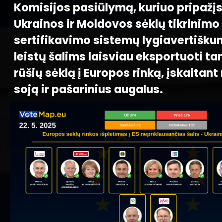
Komisijos pasiūlymą, kuriuo pripaž
Ukrainos ir Moldovos sėklų tikrinimo 
sertifikavimo sistemų lygiavertišku
leistų šalims laisviau eksportuoti ta
rūšių sėklą į Europos rinką, įskaitant
soją ir pašarinius augalus.