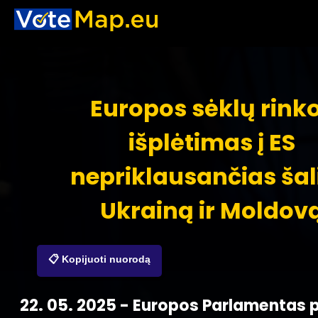
Europos sėklų rink
išplėtimas į ES
nepriklausančias šal
Ukrainą ir Moldov
📋 Kopijuoti nuorodą
22. 05. 2025 - Europos Parlamentas p