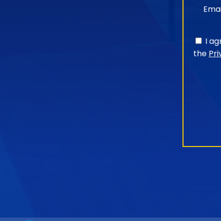
Emai
I a
the
Pri