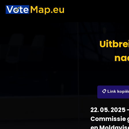
Uitbr
naa
📋 Link kopië
22. 05. 2025
Commissie g
en Moldavis