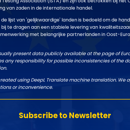
d Testing Association (ISTA) en zijn ook betrokken bij h
ing van zaden in de internationale handel.
 de lijst van 'gelijkwaardige' landen is bedoeld om de hand
 bij te dragen aan een stabiele levering van kwaliteitsza
 samenwerking met belangrijke partnerlanden in Oost-Eur
sually present data publicly available at the page of Eu
 any responsibility for possible inconsistencies of the d
ion.
created using DeepL Translate machine translation. We a
tions or inconvenience.
Subscribe to Newsletter