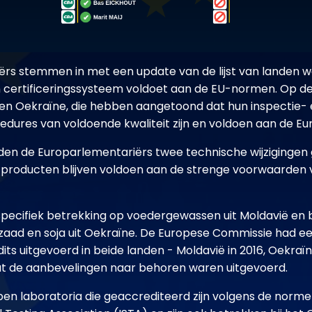
ërs stemmen in met een update van de lijst van landen 
 certificeringssysteem voldoet aan de EU-normen. Op de 
ë en Oekraïne, die hebben aangetoond dat hun inspectie-
cedures van voldoende kwaliteit zijn en voldoen aan de Eu
urden de Europarlementariërs twee technische wijziginge
e producten blijven voldoen aan de strenge voorwaarden 
 specifiek betrekking op voedergewassen uit Moldavië en 
aad en soja uit Oekraïne. De Europese Commissie had e
its uitgevoerd in beide landen - Moldavië in 2016, Oekraïn
t de aanbevelingen naar behoren waren uitgevoerd.
en laboratoria die geaccrediteerd zijn volgens de norm