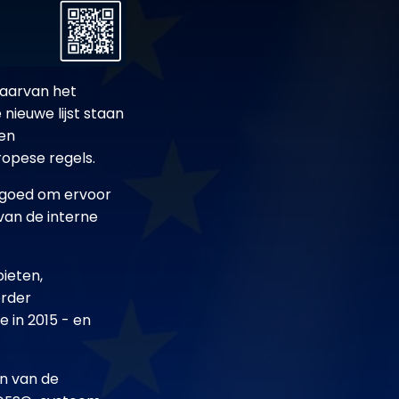
waarvan het
nieuwe lijst staan
 en
ropese regels.
n goed om ervoor
van de interne
bieten,
erder
e in 2015 - en
en van de