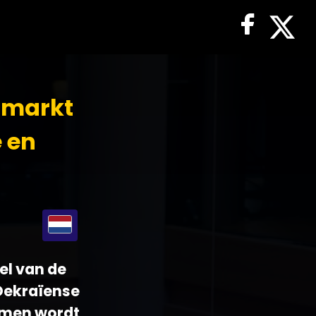
dmarkt
e en
el van de
Oekraïense
emen wordt