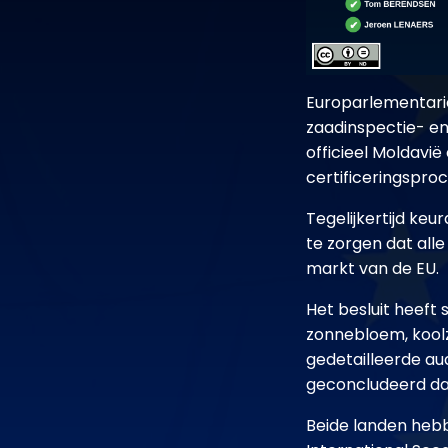
Europarlementari
zaadinspectie- en
officieel Moldavi
certificeringspro
Tegelijkertijd ke
te zorgen dat all
markt van de EU.
Het besluit heeft
zonnebloem, koolz
gedetailleerde aud
geconcludeerd da
Beide landen hebb