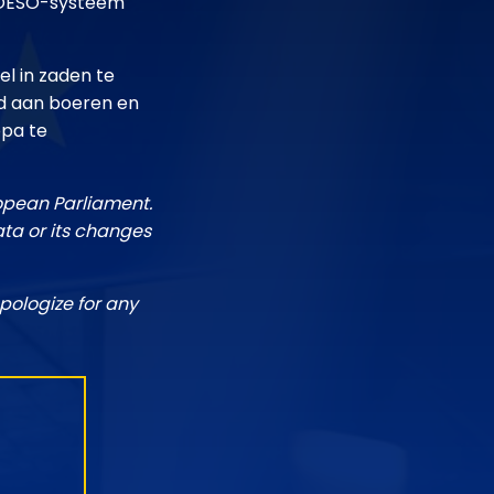
et OESO-systeem
el in zaden te
ad aan boeren en
opa te
ropean Parliament.
ata or its changes
pologize for any