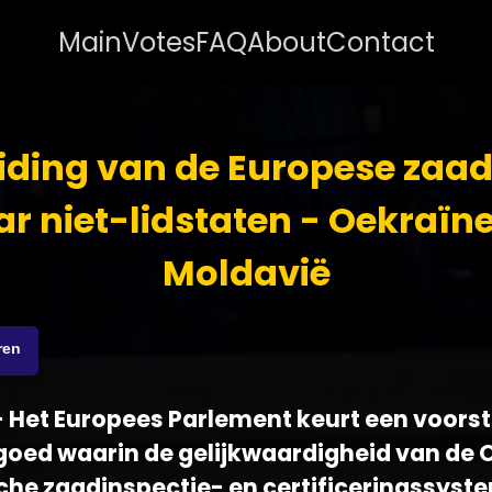
Main
Votes
FAQ
About
Contact
eiding van de Europese zaa
r niet-lidstaten - Oekraïn
Moldavië
ren
 - Het Europees Parlement keurt een voorst
oed waarin de gelijkwaardigheid van de 
che zaadinspectie- en certificeringssyst