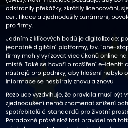
odstranily překážky, zkrátily licencování, sj
certifikace a zjednodušily oznámení, povole
pro firmy.
Jedním z klíčových bodů je digitalizace: pos
jednotné digitální platformy, tzv. “one-sto
firmy mohly vyřizovat více úkonů online n
místě. Také se hovoří o rozšíření e-identit 
nástrojů pro podniky, aby hlášení nebylo
informace se nesbíraly znovu a znovu.
Rezoluce vyzdvihuje, že pravidla musí být
zjednodušení nemá znamenat snížení oc
spotřebitelů či standardů pro životní prost
Paradoxně právě složitost pravidel má toti