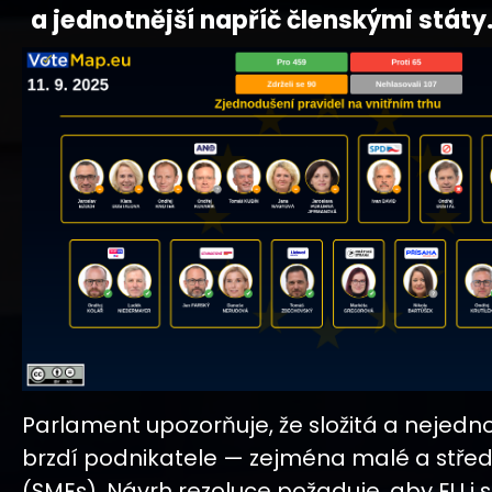
a jednotnější napříč členskými státy
Parlament upozorňuje, že složitá a nejedn
brzdí podnikatele — zejména malé a střed
(SMEs). Návrh rezoluce požaduje, aby EU i 