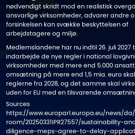
nødvendigt skridt mod en realistisk overga
ansvarlige virksomheder, advarer andre o
forsinkelsen kan svække beskyttelsen af
arbejdstagere og miljø.
Medlemslandene har nu indtil 26. juli 2027 ti
indarbejde de nye regler i national lovgivn
virksomheder med mere end 5.000 ansatt
omsætning på mere end 1,5 mia. euro ska
reglerne fra 2028, og det samme skal vir
uden for EU med en tilsvarende omsætning
Sources
https://www.europarl.europa.eu/news/da
room/20250331IPR27557/sustainability-an
diligence-meps-agree-to-delay-applica