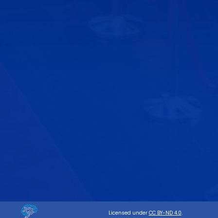
Licensed under
CC BY-ND 4.0
.