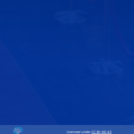
Licensed under
CC BY-ND 4.0
.