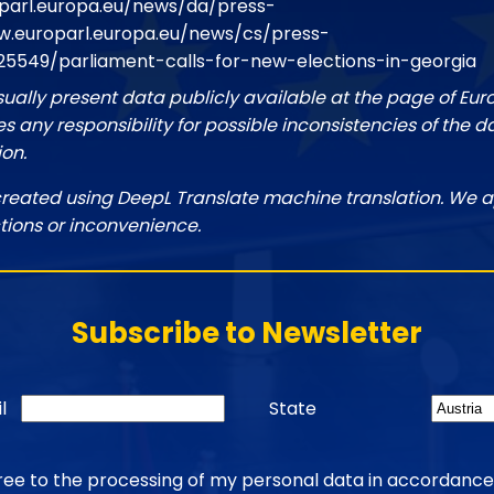
parl.europa.eu/news/da/press-
.europarl.europa.eu/news/cs/press-
25549/parliament-calls-for-new-elections-in-georgia
sually present data publicly available at the page of Eu
 any responsibility for possible inconsistencies of the d
ion.
created using DeepL Translate machine translation. We a
tions or inconvenience.
Subscribe to Newsletter
l
State
gree to the processing of my personal data in accordance