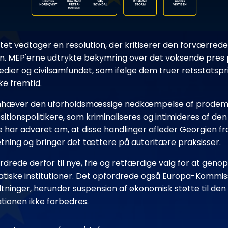
t vedtager en resolution, der kritiserer den forværred
ien. MEP'erne udtrykte bekymring over det voksende pres 
ier og civilsamfundet, som ifølge dem truer retsstatspr
e fremtid.
emhæver den uforholdsmæssige nedkæmpelse af prodem
sitionspolitikere, som kriminaliseres og intimideres af de
e har advaret om, at disse handlinger afleder Georgien fr
ning og bringer det tættere på autoritære praksisser.
drede derfor til nye, frie og retfærdige valg for at gen
kratiske institutioner. Det opfordrede også Europa-Kommiss
ltninger, herunder suspension af økonomisk støtte til den
uationen ikke forbedres.