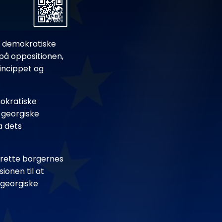
e demokratiske
på oppositionen,
incippet og
okratiske
n georgiske
a dets
oprette borgernes
ionen til at
 georgiske