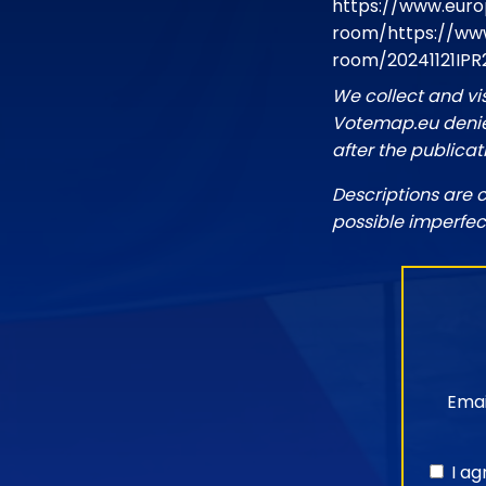
https://www.euro
room/https://www
room/20241121IPR
We collect and vi
Votemap.eu denies
after the publicat
Descriptions are 
possible imperfec
Emai
I a