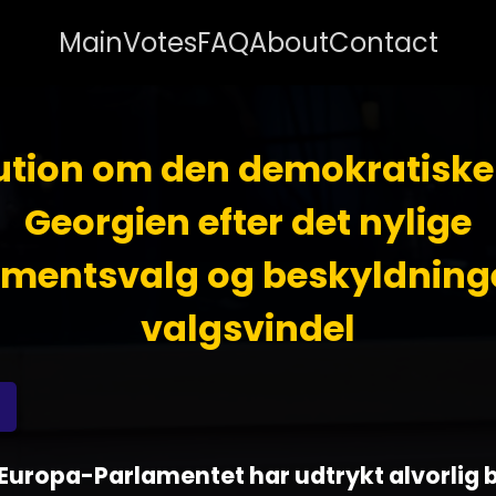
Main
Votes
FAQ
About
Contact
ution om den demokratiske k
Georgien efter det nylige
amentsvalg og beskyldning
valgsvindel
 - Europa-Parlamentet har udtrykt alvorlig