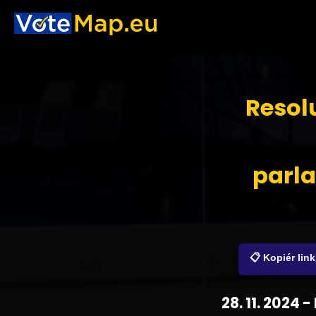
Resol
parl
📋 Kopiér link
28. 11. 2024