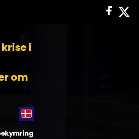
rise i
er om
 bekymring