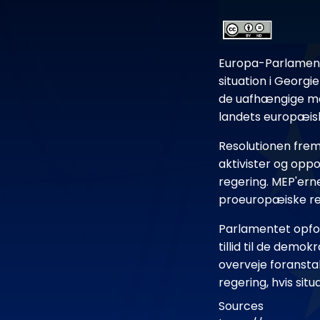
Europa-Parlamente
situation i Georg
de uafhængige med
landets europæisk
Resolutionen fr
aktivister og oppo
regering. MEP'ern
proeuropæiske ret
Parlamentet opfor
tillid til de demo
overveje foransta
regering, hvis sit
Sources