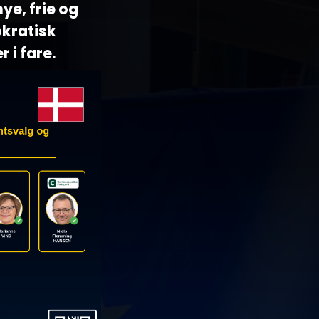
ye, frie og
okratisk
 i fare.