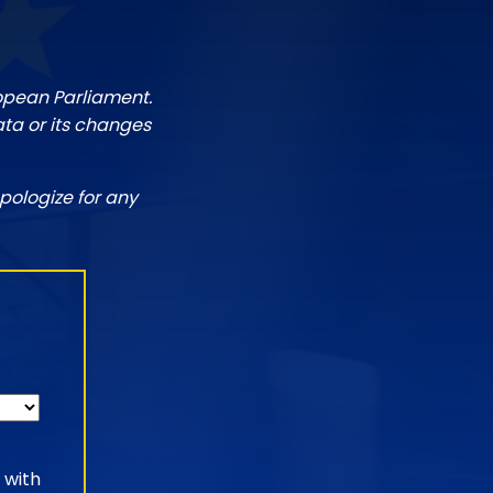
ropean Parliament.
ata or its changes
pologize for any
 with