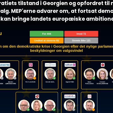
tiets tilstand i Georgien og opfordret til n
alg. MEP'erne advarer om, at fortsat dem
kan bringe landets europæiske ambitioner