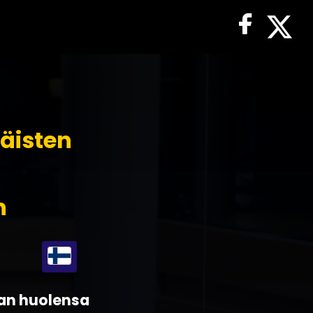
täisten
n
van huolensa