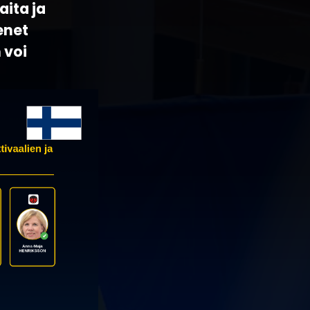
aita ja
enet
 voi