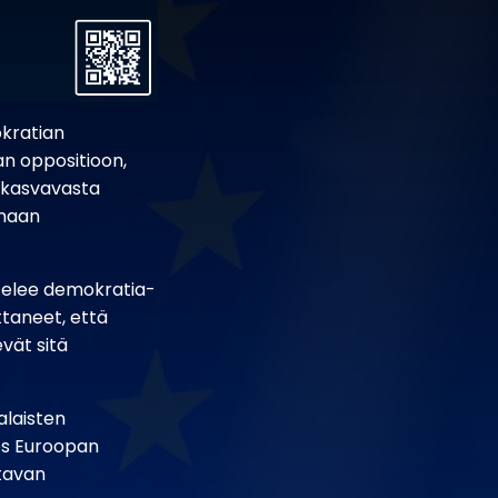
kratian
an oppositioon,
a kasvavasta
 maan
ttelee demokratia-
ttaneet, että
vät sitä
alaisten
yös Euroopan
ttavan