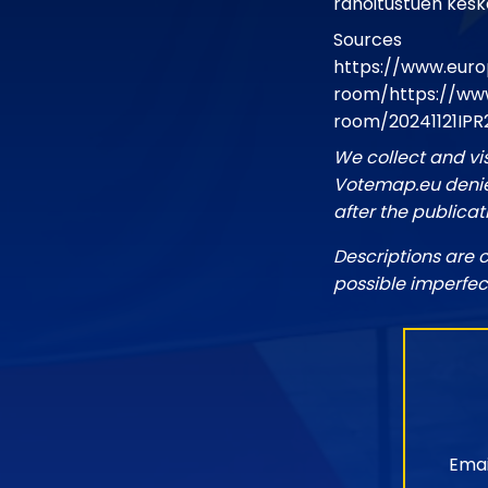
rahoitustuen keske
Sources
https://www.euro
room/https://www
room/20241121IPR
We collect and vi
Votemap.eu denies
after the publicat
Descriptions are 
possible imperfec
Emai