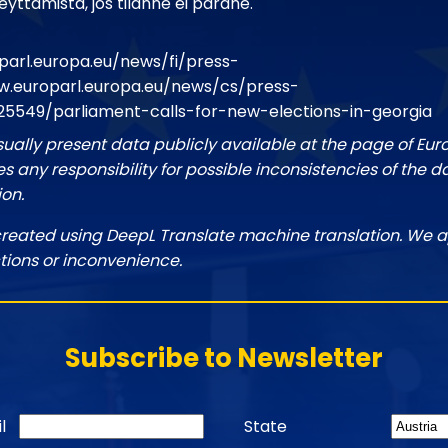
yttämistä, jos tilanne ei parane.
parl.europa.eu/news/fi/press-
.europarl.europa.eu/news/cs/press-
25549/parliament-calls-for-new-elections-in-georgia
sually present data publicly available at the page of Eu
 any responsibility for possible inconsistencies of the d
ion.
created using DeepL Translate machine translation. We a
tions or inconvenience.
Subscribe to Newsletter
l
State