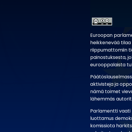
Euroopan parlame
heikkenevää tilaa
riippumattomiin t
painostuksesta, j
eurooppalaista tu
Päätöslauselmassa
aktivisteja ja opp
nämä toimet vievä
lähemmäs autorita
Parlamentti vaati 
luottamus demokraa
komissiota harkit