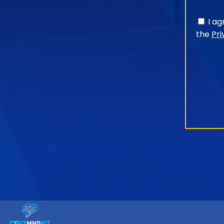
I a
the
Pri