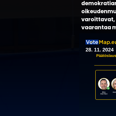
demokratian 
oikeudenmuk
varoittavat
vaarantaa m