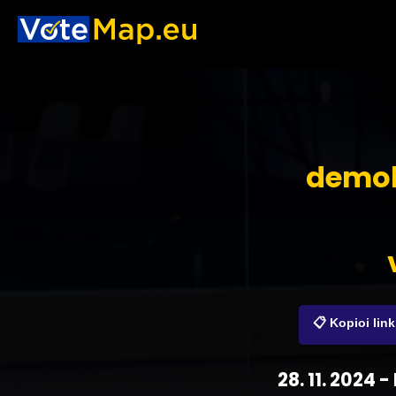
demokr
📋 Kopioi link
28. 11. 2024