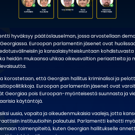
ntti hyväksyy päätöslauselman, jossa arvostellaan demo
 Georgiassa. Euroopan parlamentin jäsenet ovat huolissa
iedotusvälineisiin ja kansalaisyhteiskuntaan kohdistuvast
oka heidän mukaansa uhkaa oikeusvaltion periaatteita ja
levaisuutta.
 korostetaan, että Georgian hallitus kriminalisoi ja pelo
ositiopoliitikkoja. Euroopan parlamentin jäsenet ovat varoi
t Georgiaa pois Euroopan-myönteisestä suunnasta ja vie
arisia käytäntöjä.
siksi uusia, vapaita ja oikeudenmukaisia vaaleja, jotta kans
ttisiin instituutioihin palautuisi. Parlamentti kehotti m
semaan toimenpiteitä, kuten Georgian hallitukselle anne