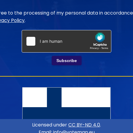
gree to the processing of my personal data in accordance
vacy Policy
.
Subscribe
Licensed under
CC BY-ND 4.0
.
Email:
info@votemap.eu