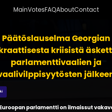
Main
Votes
FAQ
About
Contact
Päätöslauselma Georgian
aattisesta kriisistä äsket
parlamenttivaalien ja
vaalivilppisyytösten jälkee
ki
 - Euroopan parlamentti on ilmaissut vaka