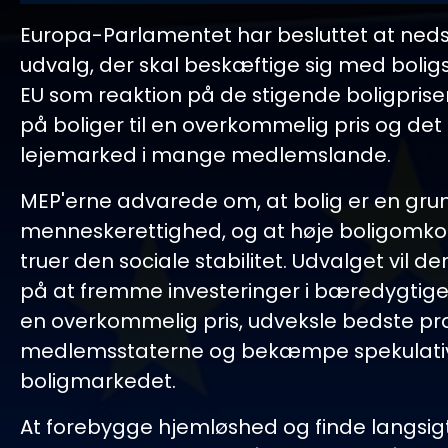
Europa-Parlamentet har besluttet at neds
udvalg, der skal beskæftige sig med bolig
EU som reaktion på de stigende boligpris
på boliger til en overkommelig pris og de
lejemarked i mange medlemslande.
MEP'erne advarede om, at bolig er en g
menneskerettighed, og at høje boligomko
truer den sociale stabilitet. Udvalget vil de
på at fremme investeringer i bæredygtige b
en overkommelig pris, udveksle bedste pr
medlemsstaterne og bekæmpe spekulativ
boligmarkedet.
At forebygge hjemløshed og finde langsi