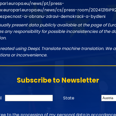
parl.europa.eu/news/pt/press-
w.europarl.europa.eu/news/cs/press-room/20241216IPR
ezpecnost-a-obranu-zdravi-demokracii-a-bydleni
sually present data publicly available at the page of Eu
 any responsibility for possible inconsistencies of the d
ion.
created using DeepL Translate machine translation. We a
tions or inconvenience.
Subscribe to Newsletter
l
State
gree to the processing of my personal data in accordance