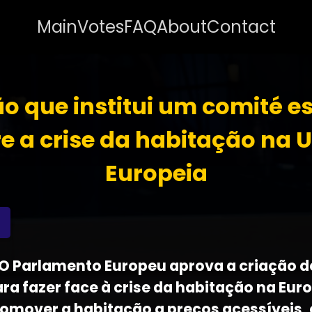
Main
Votes
FAQ
About
Contact
o que institui um comité e
e a crise da habitação na 
Europeia
 - O Parlamento Europeu aprova a criação
a fazer face à crise da habitação na Euro
promover a habitação a preços acessíveis,