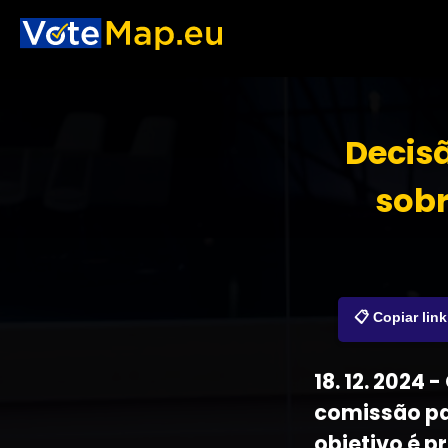
Decisã
sobr
📋 Copiar link
18. 12. 2024
comissão par
objetivo é 