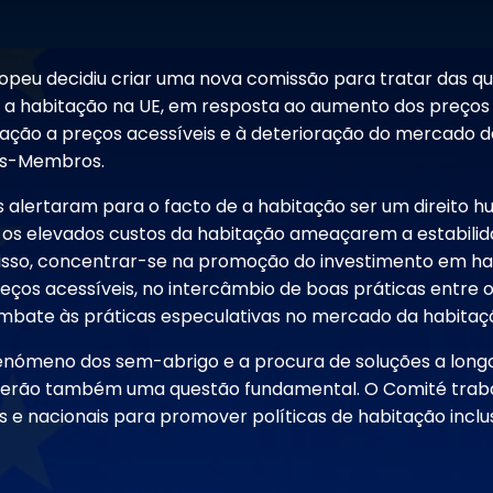
opeu decidiu criar uma nova comissão para tratar das q
 a habitação na UE, em resposta ao aumento dos preços 
tação a preços acessíveis e à deterioração do mercado
os-Membros.
 alertaram para o facto de a habitação ser um direito 
os elevados custos da habitação ameaçarem a estabilida
 isso, concentrar-se na promoção do investimento em h
reços acessíveis, no intercâmbio de boas práticas entre 
bate às práticas especulativas no mercado da habitaç
enómeno dos sem-abrigo e a procura de soluções a long
 serão também uma questão fundamental. O Comité trab
s e nacionais para promover políticas de habitação inclu