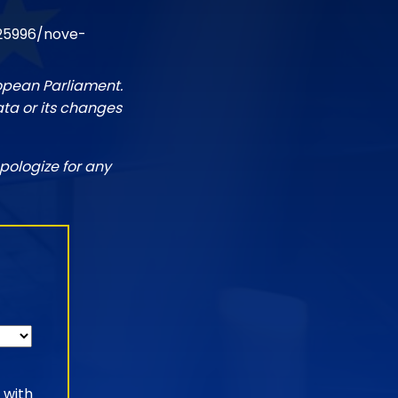
25996/nove-
ropean Parliament.
ata or its changes
pologize for any
 with