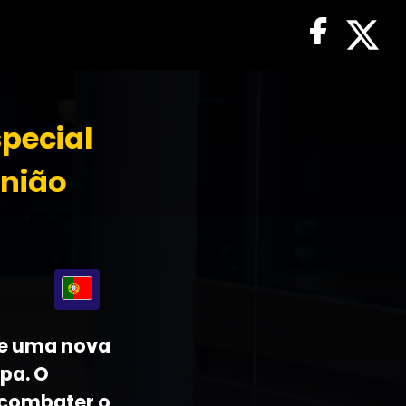
special
União
 de uma nova
pa. O
 combater o