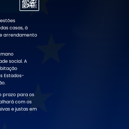
uestões
das casas, à
 de arrendamento
humano
de social. A
abitação
os Estados-
ão.
o prazo para os
alhará com os
sivas e justas em