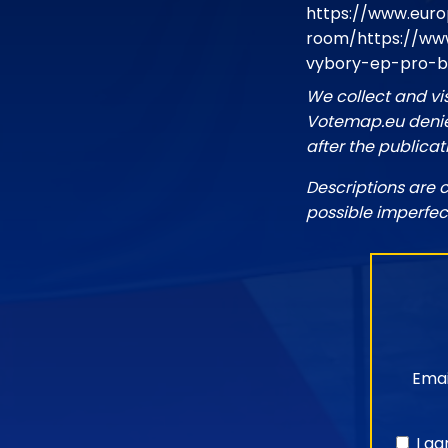
https://www.euro
room/https://ww
vybory-ep-pro-b
We collect and vi
Votemap.eu denies
after the publicat
Descriptions are 
possible imperfec
Emai
I a