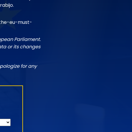
rabijo.
/the-eu-must-
ropean Parliament.
ata or its changes
pologize for any