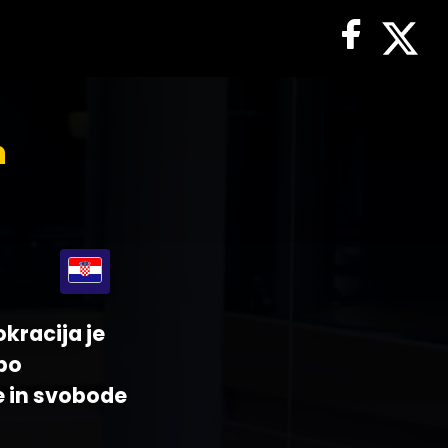
n
okracija je
 bo
e in svobode