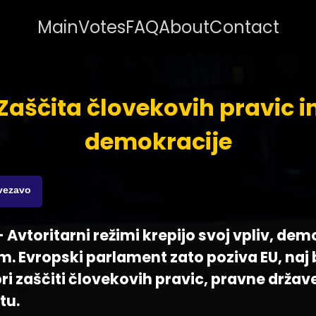
Main
Votes
FAQ
About
Contact
Zaščita človekovih pravic i
demokracije
ovezavo
- Avtoritarni režimi krepijo svoj vpliv, dem
m. Evropski parlament zato poziva EU, naj
ri zaščiti človekovih pravic, pravne držav
tu.