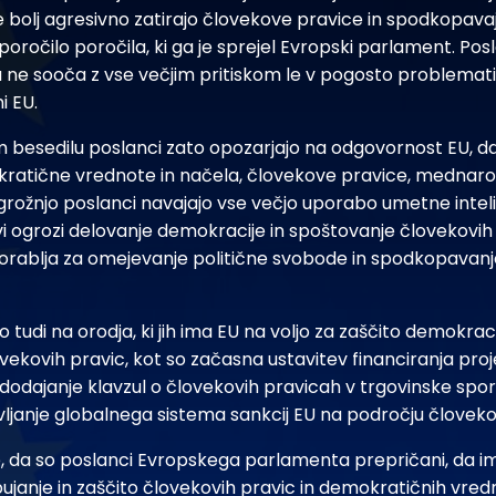
 bolj agresivno zatirajo človekove pravice in spodkopav
sporočilo poročila, ki ga je sprejel Evropski parlament. Pos
 ne sooča z vse večjim pritiskom le v pogosto problematič
i EU.
 besedilu poslanci zato opozarjajo na odgovornost EU, da
ratične vrednote in načela, človekove pravice, mednaro
grožnjo poslanci navajajo vse večjo uporabo umetne inteli
vi ogrozi delovanje demokracije in spoštovanje človekovi
porablja za omejevanje politične svobode in spodkopavanj
o tudi na orodja, ki jih ima EU na voljo za zaščito demokra
ovekovih pravic, kot so začasna ustavitev financiranja pr
 dodajanje klavzul o človekovih pravicah v trgovinske spo
vljanje globalnega sistema sankcij EU na področju človeko
e, da so poslanci Evropskega parlamenta prepričani, da im
ujanje in zaščito človekovih pravic in demokratičnih vred