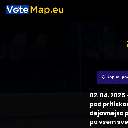
📋 Kopiraj p
02. 04. 2025 
pod pritisko
dejavnejša p
po vsem sve