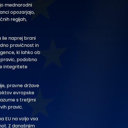
ajo mednarodni
lanci opozarjajo,
nih regijah,
 še naprej brani
dno pravičnost in
gence, ki lahko ob
h pravic, podobno
e integritete
cije, pravne države
ojektov evropske
razume s tretjimi
vih pravic.
a EU na voljo vsa
not. Z današnjim