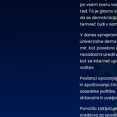
po vsem svetu vse
red. To je glavno 
da se demokracija
temveč tudi v sam
V danes sprejetem
univerzalne demok
mir. Kot posebno 
nezadostni uredit
kot se internet u
volitev.
Poslanci opozarjaj
in spoštovanja čl
sosedske politike,
državami in uvelja
Poročilo zaključuj
sredstva za spodb