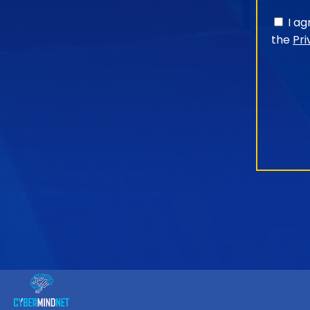
I a
the
Pri