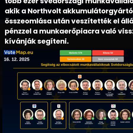
több ezer svédországi munkavállal
akik a Northvolt akkumulátorgyártó 
összeomlása után veszítették el áll
pénzzel a munkaerőpiacra való viss
kívánják segíteni.