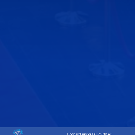
Licensed under
CC BY-ND 4.0
.