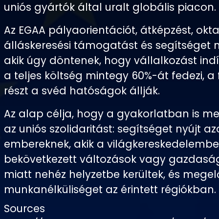
uniós gyártók által uralt globális piacon.
Az EGAA pályaorientációt, átképzést, okta
álláskeresési támogatást és segítséget n
akik úgy döntenek, hogy vállalkozást indí
a teljes költség mintegy 60%-át fedezi,
részt a svéd hatóságok állják.
Az alap célja, hogy a gyakorlatban is 
az uniós szolidaritást: segítséget nyújt a
embereknek, akik a világkereskedelemb
bekövetkezett változások vagy gazdasá
miatt nehéz helyzetbe kerültek, és megelő
munkanélküliséget az érintett régiókban.
Sources