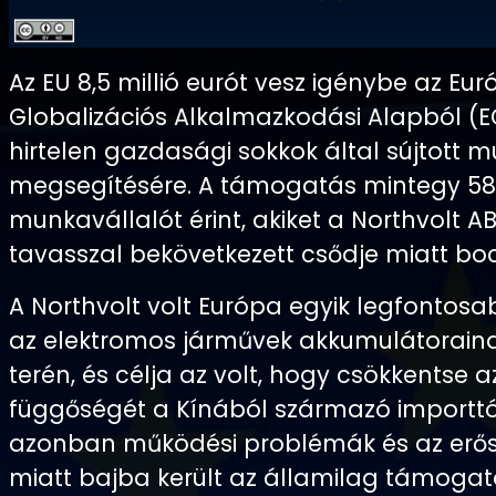
Az EU 8,5 millió eurót vesz igénybe az Eur
Globalizációs Alkalmazkodási Alapból (
hirtelen gazdasági sokkok által sújtott 
megsegítésére. A támogatás mintegy 5
munkavállalót érint, akiket a Northvolt A
tavasszal bekövetkezett csődje miatt boc
A Northvolt volt Európa egyik legfontosa
az elektromos járművek akkumulátorain
terén, és célja az volt, hogy csökkentse a
függőségét a Kínából származó importtól
azonban működési problémák és az erős
miatt bajba került az államilag támogat