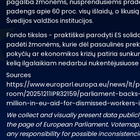
pagalba žmonėms, nusprendusiems pradėti
padengs apie 60 proc. visų išlaidų, o likusią
Švedijos valdžios institucijos.
Fondo tikslas - praktiškai parodyti ES soli
padėti žmonėms, kurie dėl pasaulinės pre
pokyčių ar ekonomikos krizių patiria sunkumų
kelią ilgalaikiam nedarbui nukentėjusiuose
Sources
https://www.europarl.europa.eu/news/lt/p
room/20251211IPR32159/parliament-backs
million-in-eu-aid-for-dismissed-workers
We collect and visually present data publicl
the page of European Parliament. Votemap
any responsibility for possible inconsistenci