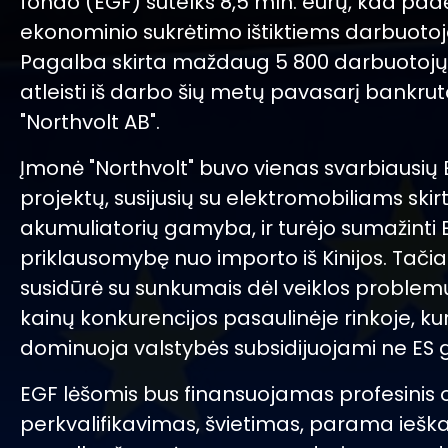
fondo (EGF) sutelks 8,5 mln. eurų, kad pad
ekonominio sukrėtimo ištiktiems darbuoto
Pagalba skirta maždaug 5 800 darbuotojų,
atleisti iš darbo šių metų pavasarį bankru
"Northvolt AB".
Įmonė "Northvolt" buvo vienas svarbiausių
projektų, susijusių su elektromobiliams skir
akumuliatorių gamyba, ir turėjo sumažinti 
priklausomybę nuo importo iš Kinijos. Tač
susidūrė su sunkumais dėl veiklos problemų
kainų konkurencijos pasaulinėje rinkoje, kur
dominuoja valstybės subsidijuojami ne ES 
EGF lėšomis bus finansuojamas profesinis 
perkvalifikavimas, švietimas, parama ieška