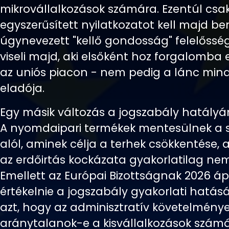
mikrovállalkozások számára. Ezentúl csak
egyszerűsített nyilatkozatot kell majd be
úgynevezett "kellő gondosság" felelőssé
viseli majd, aki elsőként hoz forgalomba
az uniós piacon - nem pedig a lánc mi
eladója.
Egy másik változás a jogszabály hatályán
A nyomdaipari termékek mentesülnek a 
alól, aminek célja a terhek csökkentése
az erdőirtás kockázata gyakorlatilag nem
Emellett az Európai Bizottságnak 2026 ápri
értékelnie a jogszabály gyakorlati hatásá
azt, hogy az adminisztratív követelmény
aránytalanok-e a kisvállalkozások számá