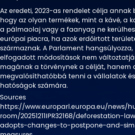
Az eredeti, 2023-as rendelet célja annak b
hogy az olyan termékek, mint a kávé, a ka
a pálmaolaj vagy a faanyag ne kerülhes
európai piacra, ha azok erdőirtott terület
származnak. A Parlament hangsúlyozza,
elfogadott módosítások nem változtatj
magának a törvénynek a célját, hanem a
megvalósíthatóbbá tenni a vállalatok és
hatóságok számára.
Sources
https://www.europarl.europa.eu/news/h
room/20251211IPR32168/deforestation-la
adopts-changes-to-postpone-and-simp
measures