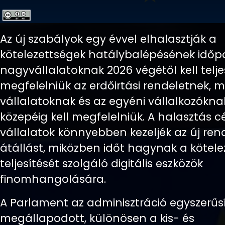
Az új szabályok egy évvel elhalasztják a
kötelezettségek hatálybalépésének időpo
nagyvállalatoknak 2026 végétől kell telj
megfelelniük az erdőirtási rendeletnek, m
vállalatoknak és az egyéni vállalkozókna
közepéig kell megfelelniük. A halasztás c
vállalatok könnyebben kezeljék az új ren
átállást, miközben időt hagynak a kötel
teljesítését szolgáló digitális eszközök
finomhangolására.
A Parlament az adminisztráció egyszerűsít
megállapodott, különösen a kis- és