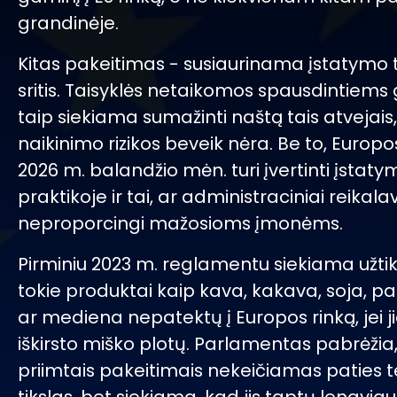
grandinėje.
Kitas pakeitimas - susiaurinama įstatymo
sritis. Taisyklės netaikomos spausdintiem
taip siekiama sumažinti naštą tais atvejais
naikinimo rizikos beveik nėra. Be to, Europos
2026 m. balandžio mėn. turi įvertinti įstaty
praktikoje ir tai, ar administraciniai reikal
neproporcingi mažosioms įmonėms.
Pirminiu 2023 m. reglamentu siekiama užtikr
tokie produktai kaip kava, kakava, soja, pa
ar mediena nepatektų į Europos rinką, jei jie
iškirsto miško plotų. Parlamentas pabrėžia
priimtais pakeitimais nekeičiamas paties t