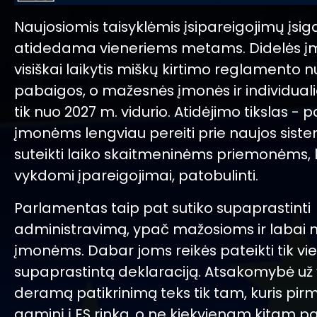
Naujosiomis taisyklėmis įsipareigojimų įsig
atidedama vieneriems metams. Didelės į
visiškai laikytis miškų kirtimo reglamento 
pabaigos, o mažesnės įmonės ir individual
tik nuo 2027 m. vidurio. Atidėjimo tikslas - p
įmonėms lengviau pereiti prie naujos siste
suteikti laiko skaitmeninėms priemonėms, 
vykdomi įpareigojimai, patobulinti.
Parlamentas taip pat sutiko supaprastinti
administravimą, ypač mažosioms ir laba
įmonėms. Dabar joms reikės pateikti tik vi
supaprastintą deklaraciją. Atsakomybė už
deramą patikrinimą teks tik tam, kuris pir
gaminį į ES rinką, o ne kiekvienam kitam p