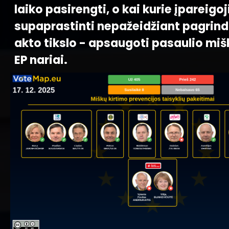
laiko pasirengti, o kai kurie įpareigo
supaprastinti nepažeidžiant pagrind
akto tikslo - apsaugoti pasaulio miš
EP nariai.