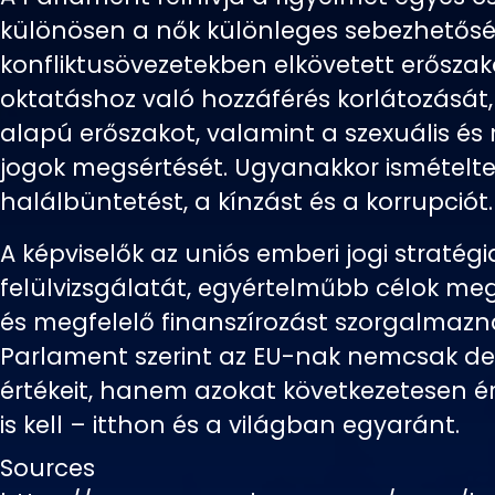
különösen a nők különleges sebezhetőség
konfliktusövezetekben elkövetett erőszak
oktatáshoz való hozzáférés korlátozását
alapú erőszakot, valamint a szexuális és
jogok megsértését. Ugyanakkor ismételte
halálbüntetést, a kínzást és a korrupciót.
A képviselők az uniós emberi jogi stratégi
felülvizsgálatát, egyértelműbb célok m
és megfelelő finanszírozást szorgalmazn
Parlament szerint az EU-nak nemcsak dek
értékeit, hanem azokat következetesen é
is kell – itthon és a világban egyaránt.
Sources