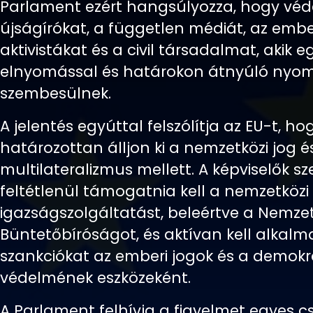
Parlament ezért hangsúlyozza, hogy véde
újságírókat, a független médiát, az ember
aktivistákat és a civil társadalmat, akik 
elnyomással és határokon átnyúló nyo
szembesülnek.
A jelentés egyúttal felszólítja az EU-t, ho
határozottan álljon ki a nemzetközi jog é
multilateralizmus mellett. A képviselők sz
feltétlenül támogatnia kell a nemzetközi
igazságszolgáltatást, beleértve a Nemzet
Büntetőbíróságot, és aktívan kell alkalm
szankciókat az emberi jogok és a demokr
védelmének eszközeként.
A Parlament felhívja a figyelmet egyes c