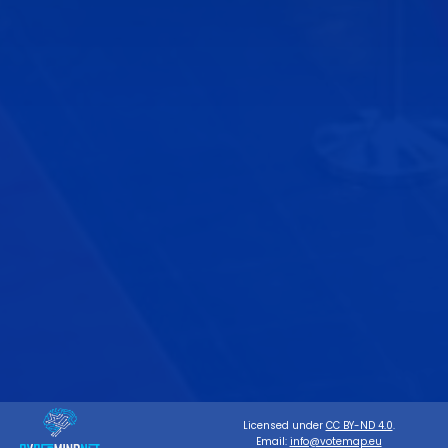
Licensed under
CC BY-ND 4.0
.
Email:
info@votemap.eu