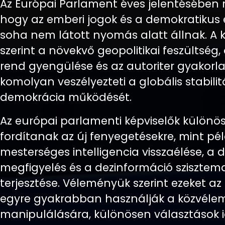
Az Európai Parlament éves jelentésében 
hogy az emberi jogok és a demokratikus
soha nem látott nyomás alatt állnak. A k
szerint a növekvő geopolitikai feszültség
rend gyengülése és az autoriter gyakorla
komolyan veszélyezteti a globális stabilit
demokrácia működését.
Az európai parlamenti képviselők különös
fordítanak az új fenyegetésekre, mint pé
mesterséges intelligencia visszaélése, a di
megfigyelés és a dezinformáció szisztem
terjesztése. Véleményük szerint ezeket az
egyre gyakrabban használják a közvéle
manipulálására, különösen választások i