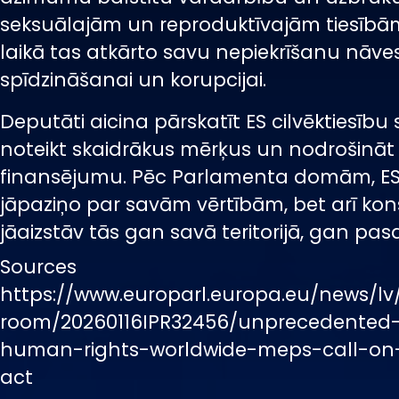
seksuālajām un reproduktīvajām tiesībā
laikā tas atkārto savu nepiekrīšanu nāv
spīdzināšanai un korupcijai.
Deputāti aicina pārskatīt ES cilvēktiesību s
noteikt skaidrākus mērķus un nodrošināt
finansējumu. Pēc Parlamenta domām, ES 
jāpaziņo par savām vērtībām, bet arī kon
jāaizstāv tās gan savā teritorijā, gan pas
Sources
https://www.europarl.europa.eu/news/lv
room/20260116IPR32456/unprecedented-
human-rights-worldwide-meps-call-on
act