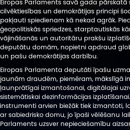
Eiropas Parlaments savā gada pārskatā s
cilvēktiesības un demokrātijas principi šod
pakļauti spiedienam kā nekad agrāk. Pi
ģeopolitiskās spriedzes, starptautiskās kā
vājināšanās un autoritāru prakšu izplatī
deputātu domām, nopietni apdraud globāl
un pašu demokrātijas darbību.
Eiropas Parlamenta deputāti īpašu uzma
jaunām draudēm, piemēram, mākslīgā in
ļaunprātīgai izmantošanai, digitālajai uz
sistemātiskai dezinformācijas izplatīšanai.
instrumenti arvien biežāk tiek izmantoti, 
ar sabiedrisko domu, jo īpaši vēlēšanu la
Parlaments uzsver nepieciešamību aizsa