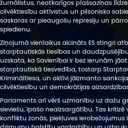
žurnālistus, neatkarīgos plašsaziņas līdze
cilvēktiesību aktīvistus un pilsonisko sabie
saskaras ar pieaugošu represiju un pārr
spiedienu.
Ziņojumā vienlaikus aicināts ES stingri atb
starptautiskās tiesības un daudzpusējību
uzskata, ka Savienībai ir bez ierunām jāa
starptautiskā tiesvedība, tostarp Starpta
Krimināltiesa, un aktīvi jāizmanto sankcij
cilvēktiesību un demokrātijas aizsardzība
Parlaments arī vērš uzmanību uz dažu gru
sieviešu, īpašo neaizsargātību. Tas kritiz
konfliktu zonās, piekļuves ierobežojumus iz
dzimumu balstītu vardarbību un uzbru