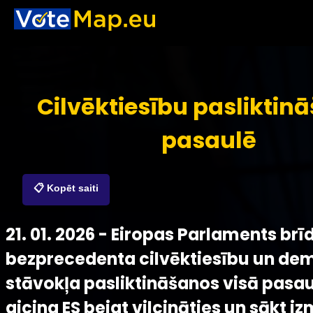
Cilvēktiesību pasliktin
pasaulē
📋 Kopēt saiti
21. 01. 2026 - Eiropas Parlaments brī
bezprecedenta cilvēktiesību un dem
stāvokļa pasliktināšanos visā pasau
aicina ES beigt vilcināties un sākt i