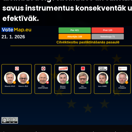
savus instrumentus konsekventāk 
efektīvāk.