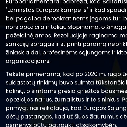
Europarlamentarai pabrėžia, kad Baltarusi
"užmirštas Europos kampelis" ir kad spaud
bei pagalba demokratinėms jėgoms turi bū
nors opozicija ir toliau slopinama, o žmoga
pažeidinėjamos. Rezoliucijoje raginama ma
sankcijų spragas ir stiprinti paramą nepri
žiniasklaidai, profesinėms sąjungoms ir ki
organizacijoms.
Tekste primenama, kad po 2020 m. rugpjū
suklastotų rinkimų buvo suimta tūkstančiai 
kalinių, o šimtams gresia griežtos bausmės 
opozicijos narius, žurnalistus ir teisininkus
primygtinai reikalauja, kad Europos Sąjunga
dėtų pastangas, kad už šiuos žiaurumus at
asmenys būtų patraukti atsakomybėn.