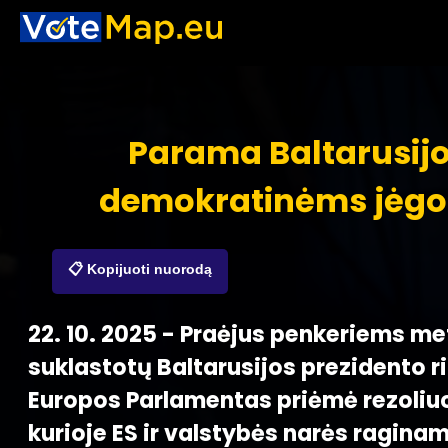
Parama Baltarusij
demokratinėms jėg
📋 Kopijuoti nuorodą
22. 10. 2025 - Praėjus penkeriems m
suklastotų Baltarusijos prezidento r
Europos Parlamentas priėmė rezoliuc
kurioje ES ir valstybės narės raginam