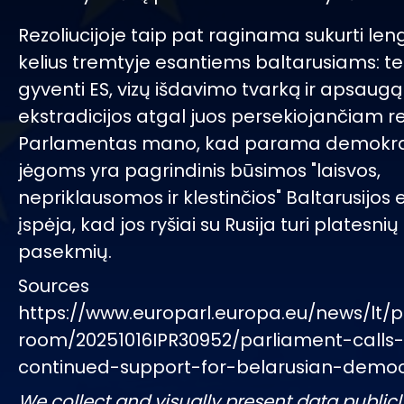
Rezoliucijoje taip pat raginama sukurti len
kelius tremtyje esantiems baltarusiams: teis
gyventi ES, vizų išdavimo tvarką ir apsaug
ekstradicijos atgal juos persekiojančiam re
Parlamentas mano, kad parama demokr
jėgoms yra pagrindinis būsimos "laisvos,
nepriklausomos ir klestinčios" Baltarusijos 
įspėja, kad jos ryšiai su Rusija turi platesnių
pasekmių.
Sources
https://www.europarl.europa.eu/news/lt/p
room/20251016IPR30952/parliament-calls-
continued-support-for-belarusian-democ
We collect and visually present data publicl