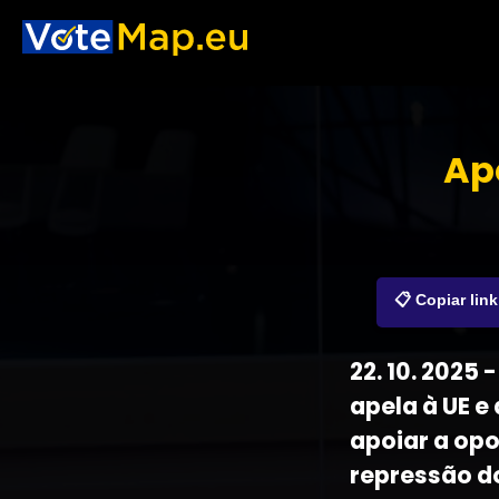
Ap
📋 Copiar link
22. 10. 202
apela à UE 
apoiar a opo
repressão d