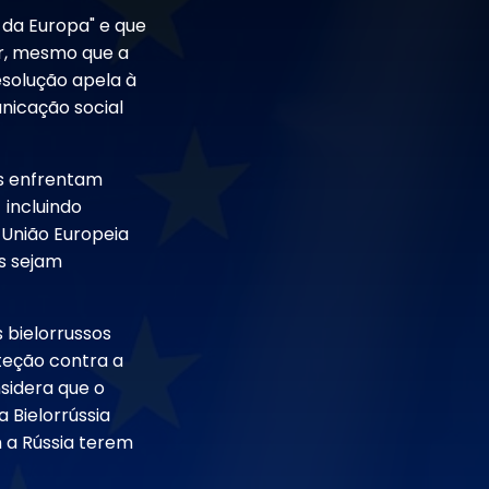
 da Europa" e que
ir, mesmo que a
esolução apela à
nicação social
as enfrentam
 incluindo
 União Europeia
s sejam
 bielorrussos
oteção contra a
sidera que o
 Bielorrússia
m a Rússia terem