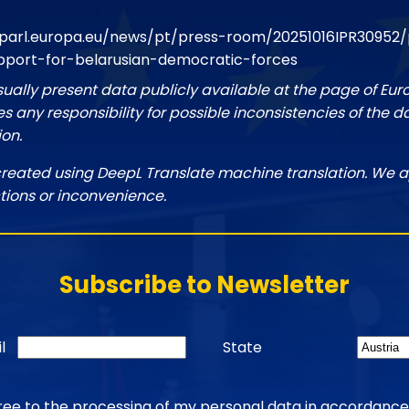
parl.europa.eu/news/pt/press-room/20251016IPR30952/
pport-for-belarusian-democratic-forces
sually present data publicly available at the page of Eu
 any responsibility for possible inconsistencies of the d
ion.
created using DeepL Translate machine translation. We a
tions or inconvenience.
Subscribe to Newsletter
l
State
gree to the processing of my personal data in accordance