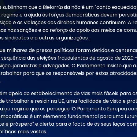
sublinham que a Bielorrússia não é um "canto esquecido
 regime e a ajuda às forças democráticas devem persist
ição e as violações dos direitos humanos continuem. A r
as nas sanções e ao reforço do apoio aos meios de comu
s sindicatos e a outras organizações.
ue milhares de presos políticos foram detidos e centen
 sequência das eleições fraudulentas de agosto de 2020 -
ão, jornalistas e advogados. O Parlamento insiste que a
trabalhar para que os responsáveis por estas atrocidade
.
m apela ao estabelecimento de vias mais fáceis para os
o de trabalhar e residir na UE, uma facilidade de visto e pr
ta ao regime que os persegue. O Parlamento Europeu con
emocráticas é um elemento fundamental para uma futura
nte e próspera" e alerta para o facto de os seus laços co
líticas mais vastas.