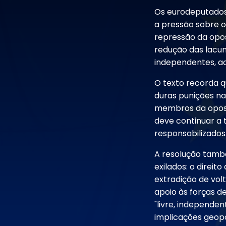
Os eurodeputados 
a pressão sobre o
repressão da opos
redução das lacun
independentes, ao
O texto recorda q
duras punições na
membros da oposiç
deve continuar a 
responsabilizados
A resolução també
exilados: o direit
extradição de vol
apoio às forças d
"livre, independe
implicações geopo