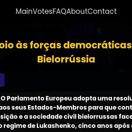
Main
Votes
FAQ
About
Contact
oio às forças democráticas
Bielorrússia
5 - O Parlamento Europeu adopta uma reso
e aos seus Estados-Membros para que con
sição e a sociedade civil bielorrussas fac
o regime de Lukashenko, cinco anos após 