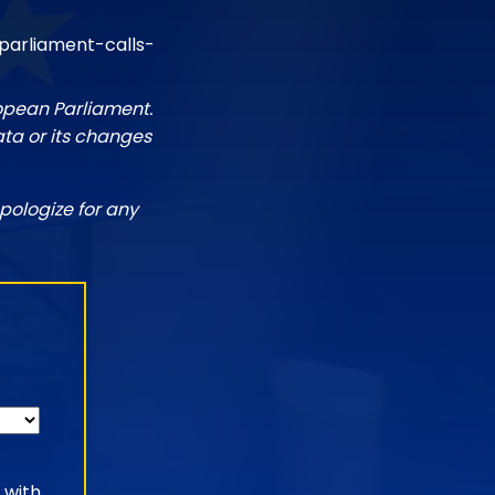
parliament-calls-
ropean Parliament.
ata or its changes
pologize for any
 with