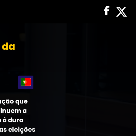
 da
lução que
tinuem a
e à dura
as eleições