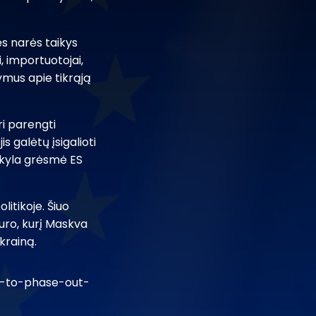
ės narės taikys
, importuotojai,
ymus apie tikrąją
ri parengti
 galėtų įsigalioti
i kyla grėsmė ES
itikoje. Šiuo
kuro, kurį Maskva
krainą.
u-to-phase-out-