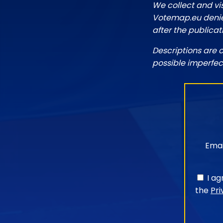
We collect and vi
Votemap.eu denies
after the publicat
Descriptions are 
possible imperfec
Emai
I a
the
Pri