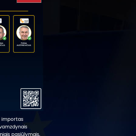
) importas
s vamzdynais
niais pasiūlymais,