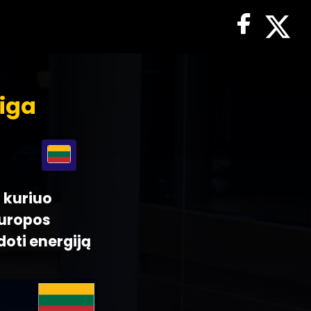
aiga
, kuriuo
Europos
doti energiją