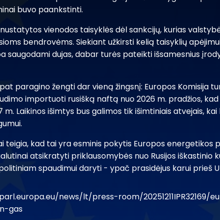
nai buvo paankstinti.
nustatytos vienodos taisyklės dėl sankcijų, kurias valstyb
oms bendrovėms. Siekiant užkirsti kelią taisyklių apėjimui
 saugodami dujas, dabar turės pateikti išsamesnius įrod
at paragino žengti dar vieną žingsnį: Europos Komisija tu
dimo importuoti rusišką naftą nuo 2026 m. pradžios, kad jis
 m. Laikinos išimtys bus galimos tik išimtiniais atvejais, ka
gumui.
teigia, kad tai yra esminis pokytis Europos energetikos pol
galutinai atsikratyti priklausomybės nuo Rusijos iškastinio 
 politiniam spaudimui daryti - ypač prasidėjus karui prieš U
parl.europa.eu/news/lt/press-room/20251211IPR32169/e
an-gas