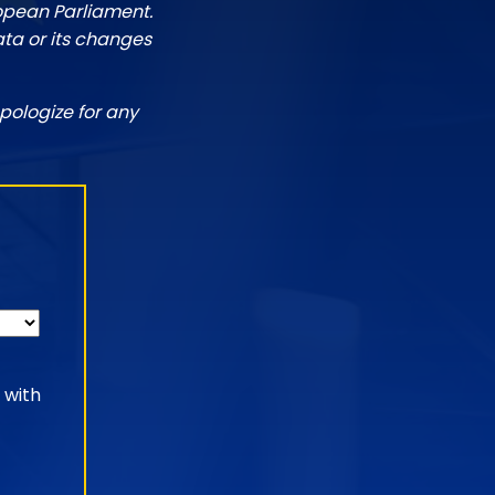
ropean Parliament.
ata or its changes
pologize for any
 with