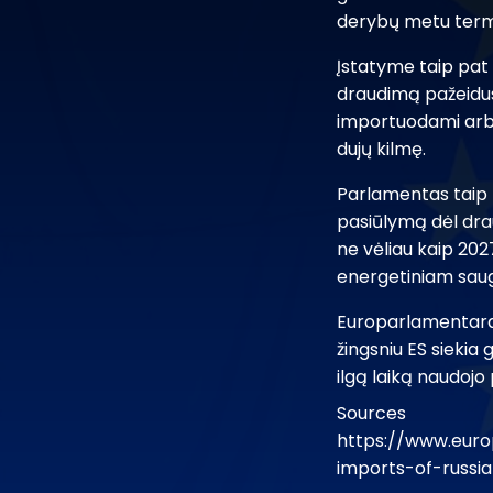
derybų metu termi
Įstatyme taip pat 
draudimą pažeidusi
importuodami arba
dujų kilmę.
Parlamentas taip p
pasiūlymą dėl drau
ne vėliau kaip 2027
energetiniam sau
Europarlamentarai 
žingsniu ES siekia 
ilgą laiką naudojo
Sources
https://www.euro
imports-of-russi