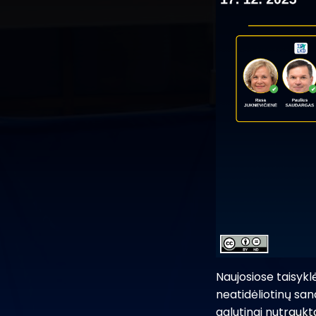
Naujosiose taisyk
neatidėliotinų sa
galutinai nutraukta