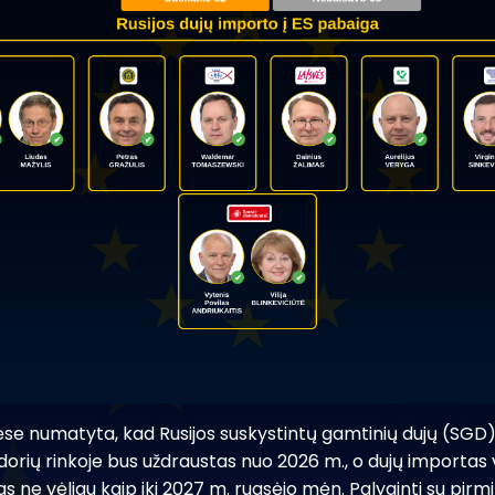
lėse numatyta, kad Rusijos suskystintų gamtinių dujų (SGD
ndorių rinkoje bus uždraustas nuo 2026 m., o dujų importa
s ne vėliau kaip iki 2027 m. rugsėjo mėn. Palyginti su pirmi