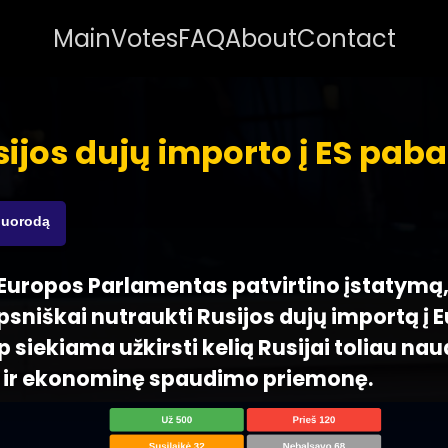
Main
Votes
FAQ
About
Contact
ijos dujų importo į ES pab
nuorodą
 - Europos Parlamentas patvirtino įstatymą
psniškai nutraukti Rusijos dujų importą į 
p siekiama užkirsti kelią Rusijai toliau nau
nę ir ekonominę spaudimo priemonę.