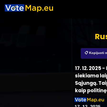
Rus
📋 Kopijuoti 
17. 12. 2025
siekiama lai
Sąjungą. Tai
kaip politi