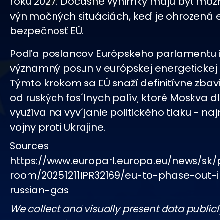
roku 2027. Dočasné výnimky majú byť možn
výnimočných situáciách, keď je ohrozená 
bezpečnosť EÚ.
Podľa poslancov Európskeho parlamentu 
významný posun v európskej energetickej p
Týmto krokom sa EÚ snaží definitívne zbaviť
od ruských fosílnych palív, ktoré Moskva 
využíva na vyvíjanie politického tlaku - na
vojny proti Ukrajine.
Sources
https://www.europarl.europa.eu/news/sk/
room/20251211IPR32169/eu-to-phase-out-
russian-gas
We collect and visually present data publicl