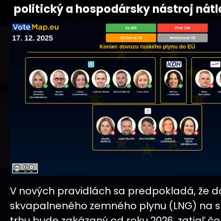
politický a hospodársky nástroj nátl
V nových pravidlách sa predpokladá, že d
skvapalneného zemného plynu (LNG) na 
trhu bude zakázaný od roku 2026, zatiaľ č