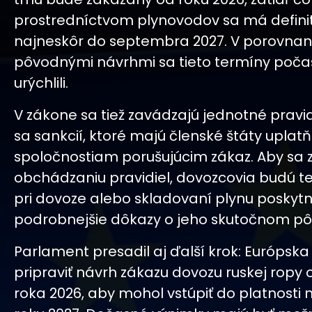
prostredníctvom plynovodov sa má definit
najneskôr do septembra 2027. V porovnaní
pôvodnými návrhmi sa tieto termíny poča
urýchlili.
V zákone sa tiež zavádzajú jednotné pravi
sa sankcií, ktoré majú členské štáty uplatň
spoločnostiam porušujúcim zákaz. Aby sa 
obchádzaniu pravidiel, dovozcovia budú t
pri dovoze alebo skladovaní plynu poskytn
podrobnejšie dôkazy o jeho skutočnom p
Parlament presadil aj ďalší krok: Európsk
pripraviť návrh zákazu dovozu ruskej ropy 
roka 2026, aby mohol vstúpiť do platnosti 