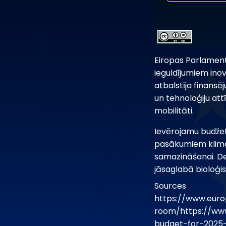
Eiropas Parlament
ieguldījumiem ino
atbalstīja finans
un tehnoloģiju att
mobilitāti.
Ievērojamu budžet
pasākumiem klimat
samazināšanai. Dep
jāsaglabā bioloģi
Sources
https://www.euro
room/https://ww
budget-for-2025