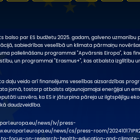
s balso par ES budžetu 2025. gadam, galveno uzmanību 
vācijā, sabiedrības veselībā un klimata pārmaiņu novērša
ējuma palielināšanu programmai "Apvārsnis Eiropa", kas fi
īstību, un programmai "Erasmus+", kas atbalsta izglītību 
a daļu veido arī finansējums veselības aizsardzības pr
a jomā, tostarp atbalsts atjaunojamajai enerģijai un emi
utāti uzsvēra, ka ES ir jāturpina pāreja uz ilgtspējīgu e
skā daudzveidība.
parl.europa.eu/news/lv/press-
w.europarl.europa.eu/news/cs/press-room/20241017IPR
-to-focus-on-research-health-education-and-climate-