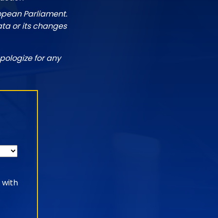
ropean Parliament.
ata or its changes
pologize for any
 with