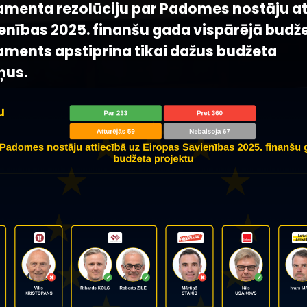
amenta rezolūciju par Padomes nostāju at
enības 2025. finanšu gada vispārējā budže
aments apstiprina tikai dažus budžeta
ņus.