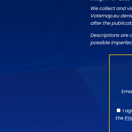
We collect and vi
Votemap.eu denies
after the publicat
Descriptions are 
possible imperfec
Emai
I a
the
Pri