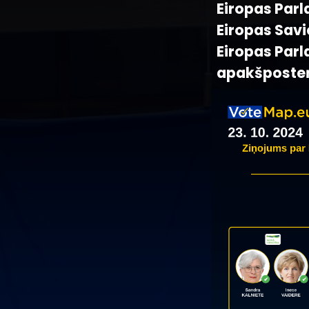
Eiropas Parl
Eiropas Savi
Eiropas Parl
apakšposte