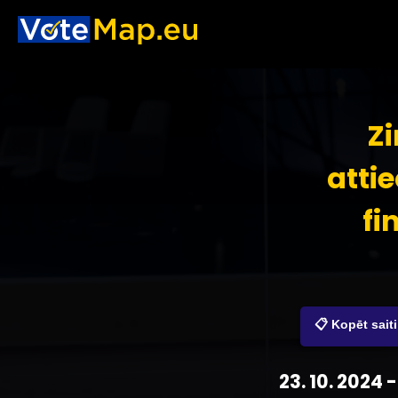
Z
atti
fi
📋 Kopēt saiti
23. 10. 2024