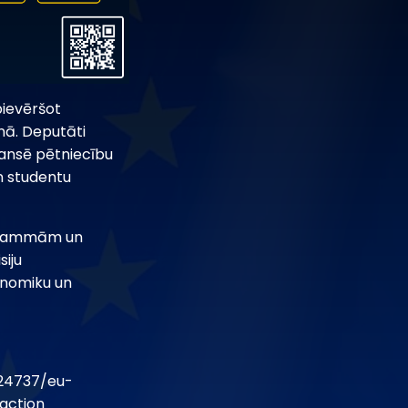
pievēršot
nā. Deputāti
nansē pētniecību
un studentu
ogrammām un
siju
konomiku un
24737/eu-
action