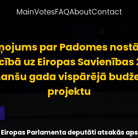
Main
Votes
FAQ
About
Contact
iņojums par Padomes nostā
ecībā uz Eiropas Savienības 
nanšu gada vispārējā budž
projektu
 - Eiropas Parlamenta deputāti atsakās aps