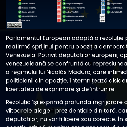
Parlamentul European adoptă o rezoluție pr
reafirmă sprijinul pentru opoziția democrat
Venezuela. Potrivit deputaților europeni, op
venezueleană se confruntă cu represiunea
a regimului lui Nicolás Maduro, care intimi
politicienii din opoziție, întemnițează diside
libertatea de exprimare și de întrunire.
Rezoluția își exprimă profunda îngrijorare c
viitoarele alegeri prezidențiale din țară, car
deputaților, nu vor fi libere sau corecte. În 