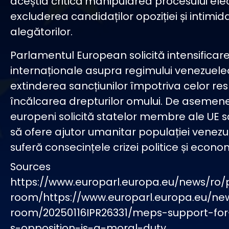
aceștia critică manipularea procesului elec
excluderea candidaților opoziției și intimi
alegătorilor.
Parlamentul European solicită intensificare
internaționale asupra regimului venezuelea
extinderea sancțiunilor împotriva celor re
încălcarea drepturilor omului. De asemene
europeni solicită statelor membre ale UE 
să ofere ajutor umanitar populației venezu
suferă consecințele crizei politice și econo
Sources
https://www.europarl.europa.eu/news/ro/
room/https://www.europarl.europa.eu/ne
room/20250116IPR26331/meps-support-for
s-opposition-is-a-moral-duty