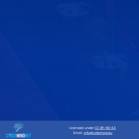
Licensed under
CC BY-ND 4.0
.
Email:
info@votemap.eu