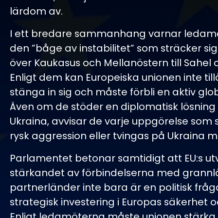
lärdom av.
I ett bredare sammanhang varnar ledamö
den ”båge av instabilitet” som sträcker sig
över Kaukasus och Mellanöstern till Sahel o
Enligt dem kan Europeiska unionen inte till
stänga in sig och måste förbli en aktiv glob
Även om de stöder en diplomatisk lösning p
Ukraina, avvisar de varje uppgörelse som 
rysk aggression eller tvingas på Ukraina m
Parlamentet betonar samtidigt att EU:s ut
stärkandet av förbindelserna med grann
partnerländer inte bara är en politisk fråg
strategisk investering i Europas säkerhet oc
Enligt ledamöterna måste unionen stärka s