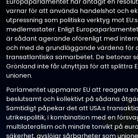
Europaparlamentet har antagit en resolu
varnar för att använda handelshot och e
utpressning som politiska verktyg mot EU:s
medlemsstater. Enligt Europaparlamente
är sådant agerande oförenligt med interna
och med de grundläggande värdena för 
transatlantiska samarbetet. De betonar sär
Grönland inte får utnyttjas för att splittra
unionen.
Parlamentet uppmanar EU att reagera enh
beslutsamt och kollektivt på sådana åtgä
Samtidigt påpekar det att USA:s transakt
utrikespolitik, i kombination med en försv
multilateralism och mindre tonvikt på eur
säkerhet, avslöjar sårbarheter som union