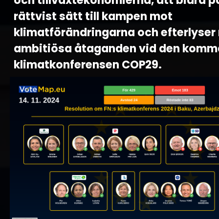
och tillväxtekonomierna, att bidra p
rättvist sätt till kampen mot
klimatförändringarna och efterlyser
ambitiösa åtaganden vid den kom
klimatkonferensen COP29.