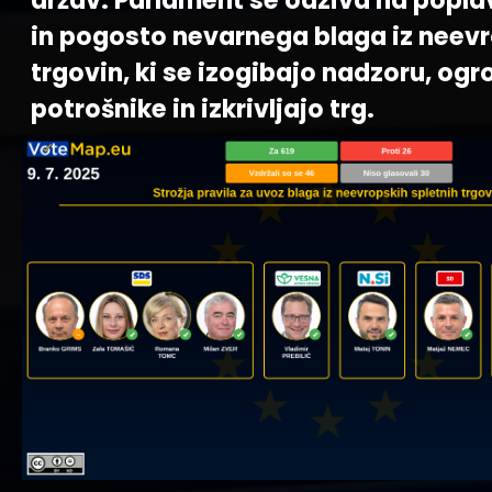
držav. Parlament se odziva na popla
in pogosto nevarnega blaga iz neevr
trgovin, ki se izogibajo nadzoru, ogr
potrošnike in izkrivljajo trg.