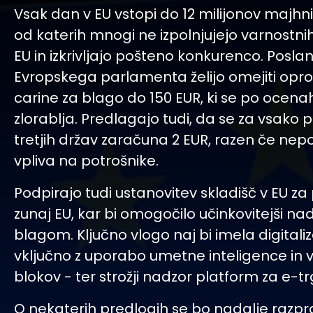
Vsak dan v EU vstopi do 12 milijonov majhn
od katerih mnogi ne izpolnjujejo varnostn
EU in izkrivljajo pošteno konkurenco. Poslan
Evropskega parlamenta želijo omejiti opros
carine za blago do 150 EUR, ki se po ocen
zlorablja. Predlagajo tudi, da se za vsako po
tretjih držav zaračuna 2 EUR, razen če ne
vpliva na potrošnike.
Podpirajo tudi ustanovitev skladišč v EU za
zunaj EU, kar bi omogočilo učinkovitejši na
blagom. Ključno vlogo naj bi imela digitaliz
vključno z uporabo umetne inteligence in v
blokov - ter strožji nadzor platform za e-t
O nekaterih predlogih se bo nadalje razpra