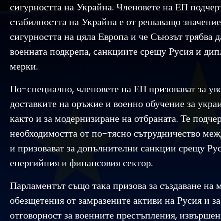
сигурността на Украйна. Членовете на ЕП подчерт
стабилността на Украйна е от решаващо значение
сигурността на цяла Европа и че Съюзът трябва д
военната подкрепа, санкциите срещу Русия и ди
мерки.
По-специално, членовете на ЕП призовават за ув
доставките на оръжие и военно обучение за укра
както и за модернизиране на отбраната. Те подче
необходимостта от по-тясно сътрудничество ме
и призовават за допълнителни санкции срещу Рус
енергийния и финансовия сектор.
Парламентът също така призова за създаване на 
обезщетения от замразените активи на Русия и з
отговорност за военните престъпления, извършен