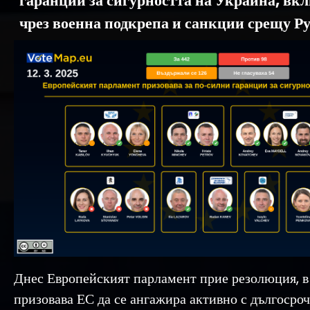
гаранции за сигурността на Украйна, вк
чрез военна подкрепа и санкции срещу Ру
Днес Европейският парламент прие резолюция, в
призовава ЕС да се ангажира активно с дългосро