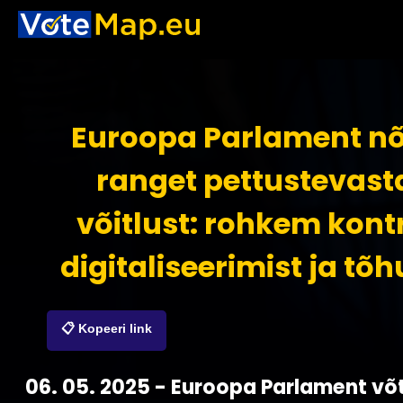
Euroopa Parlament n
ranget pettustevast
võitlust: rohkem kontr
digitaliseerimist ja tõ
📋 Kopeeri link
06. 05. 2025 - Euroopa Parlament võt