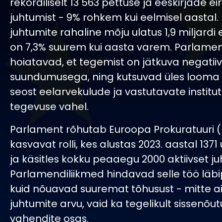
rekordiliselt 13 563 pettuse ja eeskirjade e
juhtumist - 9% rohkem kui eelmisel aastal
juhtumite rahaline mõju ulatus 1,9 miljardi 
on 7,3% suurem kui aasta varem. Parlamen
hoiatavad, et tegemist on jätkuva negatii
suundumusega, ning kutsuvad üles loom
seost eelarvekulude ja vastutavate institu
tegevuse vahel.
Parlament rõhutab Euroopa Prokuratuuri 
kasvavat rolli, kes alustas 2023. aastal 1371
ja käsitles kokku peaaegu 2000 aktiivset ju
Parlamendiliikmed hindavad selle töö läbip
kuid nõuavad suuremat tõhusust - mitte ai
juhtumite arvu, vaid ka tegelikult sissenõu
vahendite osas.