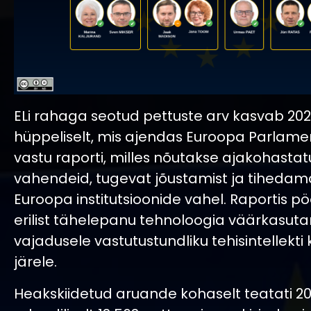
ELi rahaga seotud pettuste arv kasvab 202
hüppeliselt, mis ajendas Euroopa Parlame
vastu raporti, milles nõutakse ajakohasta
vahendeid, tugevat jõustamist ja tiheda
Euroopa institutsioonide vahel. Raportis p
erilist tähelepanu tehnoloogia väärkasuta
vajadusele vastutustundliku tehisintellekt
järele.
Heakskiidetud aruande kohaselt teatati 20