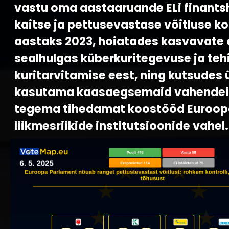
vastu oma aastaaruande ELi finants
kaitse ja pettusevastase võitluse k
aastaks 2023, hoiatades kasvavate 
sealhulgas küberkuritegevuse ja tehi
kuritarvitamise eest, ning kutsudes 
kasutama kaasaegsemaid vahendei
tegema tihedamat koostööd Euroop
liikmesriikide institutsioonide vahel.