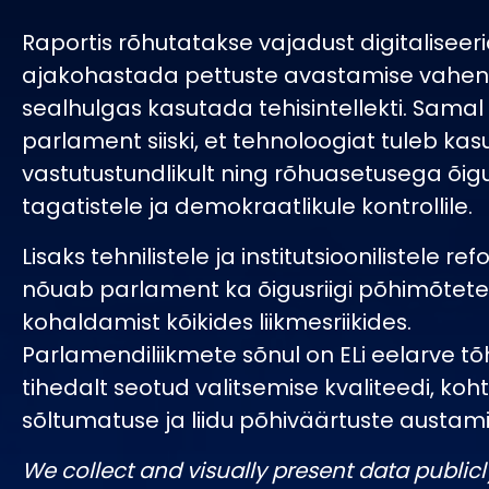
Raportis rõhutatakse vajadust digitaliseeri
ajakohastada pettuste avastamise vahen
sealhulgas kasutada tehisintellekti. Samal
parlament siiski, et tehnoloogiat tuleb ka
vastutustundlikult ning rõhuasetusega õigu
tagatistele ja demokraatlikule kontrollile.
Lisaks tehnilistele ja institutsioonilistele re
nõuab parlament ka õigusriigi põhimõtet
kohaldamist kõikides liikmesriikides.
Parlamendiliikmete sõnul on ELi eelarve tõ
tihedalt seotud valitsemise kvaliteedi, ko
sõltumatuse ja liidu põhiväärtuste austam
We collect and visually present data publicl