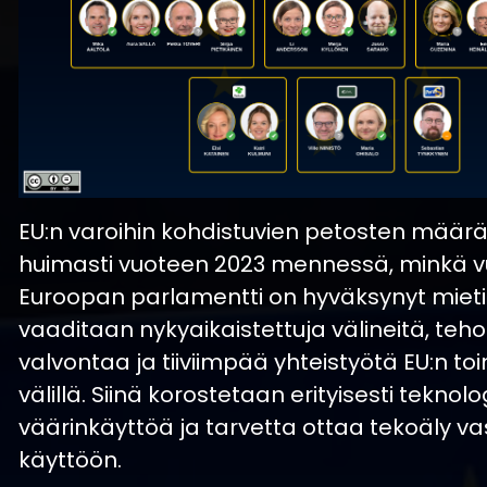
EU:n varoihin kohdistuvien petosten määr
huimasti vuoteen 2023 mennessä, minkä v
Euroopan parlamentti on hyväksynyt mieti
vaaditaan nykyaikaistettuja välineitä, teh
valvontaa ja tiiviimpää yhteistyötä EU:n to
välillä. Siinä korostetaan erityisesti teknol
väärinkäyttöä ja tarvetta ottaa tekoäly vas
käyttöön.