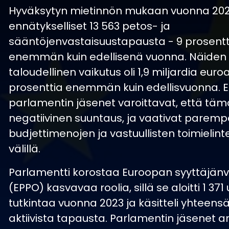
Hyväksytyn mietinnön mukaan vuonna 2023 
ennätykselliset 13 563 petos- ja
sääntöjenvastaisuustapausta - 9 prosentt
enemmän kuin edellisenä vuonna. Näiden
taloudellinen vaikutus oli 1,9 miljardia euro
prosenttia enemmän kuin edellisvuonna. 
parlamentin jäsenet varoittavat, että täm
negatiivinen suuntaus, ja vaativat parem
budjettimenojen ja vastuullisten toimielin
välillä.
Parlamentti korostaa Euroopan syyttäjänv
(EPPO) kasvavaa roolia, sillä se aloitti 1 371
tutkintaa vuonna 2023 ja käsitteli yhteens
aktiivista tapausta. Parlamentin jäsenet a