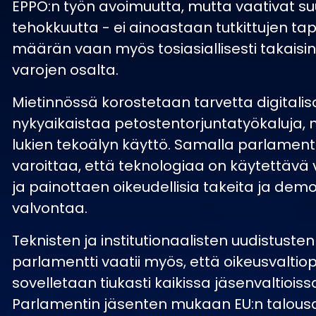
EPPO:n työn avoimuutta, mutta vaativat 
tehokkuutta - ei ainoastaan tutkittujen t
määrän vaan myös tosiasiallisesti takaisin
varojen osalta.
Mietinnössä korostetaan tarvetta digitalis
nykyaikaistaa petostentorjuntatyökaluja,
lukien tekoälyn käyttö. Samalla parlamentt
varoittaa, että teknologiaa on käytettävä v
ja painottaen oikeudellisia takeita ja dem
valvontaa.
Teknisten ja institutionaalisten uudistusten 
parlamentti vaatii myös, että oikeusvaltio
sovelletaan tiukasti kaikissa jäsenvaltioiss
Parlamentin jäsenten mukaan EU:n talous