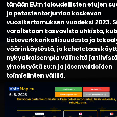
tänään EU:n taloudellisten etujen s
ja petostentorjuntaa koskevan
vuosikertomuksen vuodeksi 2023. S
varoitetaan kasvavista uhkista, ku
tietoverkkorikollisuudesta ja tekoä
väärinkäytöstä, ja kehotetaan käy
nykyaikaisempia välineitä ja tiivis
yhteistyötä EU:n ja jäsenvaltioiden
toimielinten välillä.