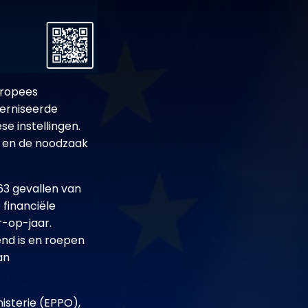
uropees
erniseerde
e instellingen.
ie en de noodzaak
63 gevallen van
financiële
r-op-jaar.
nd is en roepen
an
isterie (EPPO),