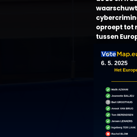
waarschuwt
cybercrimina
oproept tot
tussen Europ