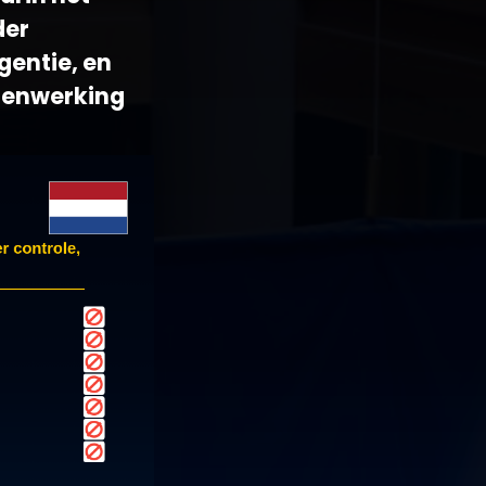
der
gentie, en
menwerking