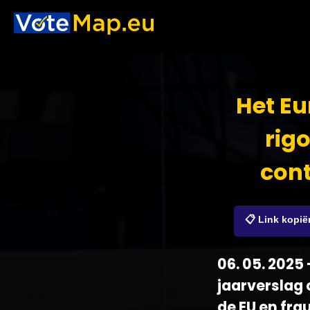
Het Eu
rig
cont
📋 Link kopië
06. 05. 2025
jaarverslag
de EU en fr