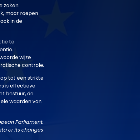
ve zaken
rk, maar roepen
 ook in de
tie te
entie.
twoorde wijze
atische controle.
op tot een strikte
s is effectieve
t bestuur, de
ntele waarden van
ropean Parliament.
ata or its changes