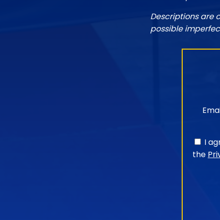
Descriptions are 
possible imperfec
Emai
I a
the
Pri