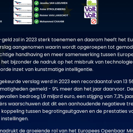
-geld zal in 2023 sterk toenemen en daarom heeft het E
erslag aangenomen waarin wordt opgeroepen tot gemod
chtige handhaving en meer samenwerking tussen Europes
in het bijzonder de nadruk op het misbruik van technolog
rde inzet van kunstmatige intelligentie.
ekeurde verslag werd in 2023 een recordaantal van 13 5
matigheden gemeld - 9% meer dan het jaar daarvoor. De 
vallen bedroeg 1,9 miljard euro, een stijging van 7,3% jaa
ërs waarschuwen dat dit een aanhoudende negatieve tre
 koppeling tussen begrotingsuitgaven en de prestaties v
instellingen.
adrukt de groeiende rol van het Europees Openbaar Min