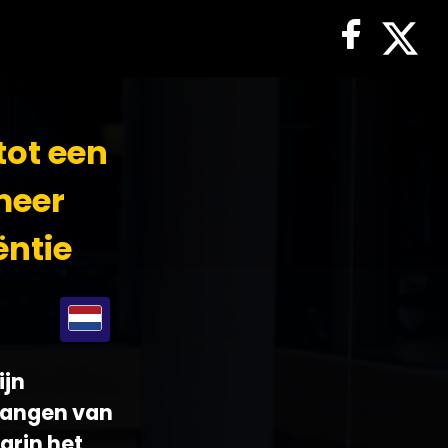
tot een
meer
ëntie
ijn
elangen van
arin het