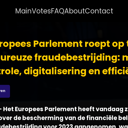
Main
Votes
FAQ
About
Contact
ropees Parlement roept op 
oureuze fraudebestrijding: 
role, digitalisering en effici
ren
 - Het Europees Parlement heeft vandaag z
 over de bescherming van de financiële b
audebestrijding voor 2023 aangenomen, wa