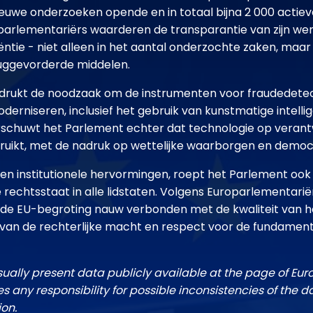
 nieuwe onderzoeken opende en in totaal bijna 2 000 actie
parlementariërs waarderen de transparantie van zijn we
ëntie - niet alleen in het aantal onderzochte zaken, maar
ruggevorderde middelen.
drukt de noodzaak om de instrumenten voor fraudedetec
oderniseren, inclusief het gebruik van kunstmatige intellig
arschuwt het Parlement echter dat technologie op veran
uikt, met de nadruk op wettelijke waarborgen en democr
en institutionele hervormingen, roept het Parlement ook 
rechtsstaat in alle lidstaten. Volgens Europarlementariër
de EU-begroting nauw verbonden met de kwaliteit van he
 van de rechterlijke macht en respect voor de fundame
sually present data publicly available at the page of Eu
 any responsibility for possible inconsistencies of the d
ion.