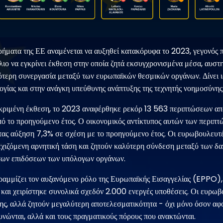
ήματα της ΕΕ αναμένεται να αυξηθεί κατακόρυφα το 2023, γεγονός 
ο να εγκρίνει έκθεση στην οποία ζητά εκσυγχρονισμένα μέσα, αυστη
ότερη συνεργασία μεταξύ των ευρωπαϊκών θεσμικών οργάνων. Δίνει ι
ογίας και στην ανάγκη υπεύθυνης ανάπτυξης της τεχνητής νοημοσύνης
κριμένη έκθεση, το 2023 αναφέρθηκε ρεκόρ 13 563 περιπτώσεων απ
ό το προηγούμενο έτος. Ο οικονομικός αντίκτυπος αυτών των περιπτ
τας αύξηση 7,3% σε σχέση με το προηγούμενο έτος. Οι ευρωβουλευτέ
νεχιζόμενη αρνητική τάση και ζητούν καλύτερη σύνδεση μεταξύ των δ
των επιδόσεων των υπόλογων οργάνων.
αμμίζει τον αυξανόμενο ρόλο της Ευρωπαϊκής Εισαγγελίας (EPPO), η
 και χειρίστηκε συνολικά σχεδόν 2.000 ενεργές υποθέσεις. Οι ευρωβ
της, αλλά ζητούν μεγαλύτερη αποτελεσματικότητα - όχι μόνο όσον αφ
νώνται, αλλά και τους πραγματικούς πόρους που ανακτώνται.