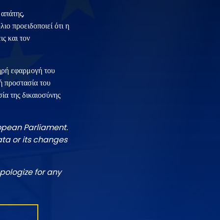
 απάτης,
ιο προειδοποιεί ότι η
ις και τον
ηρή εφαρμογή του
ή προστασία του
ία της δικαιοσύνης
ropean Parliament.
ata or its changes
pologize for any