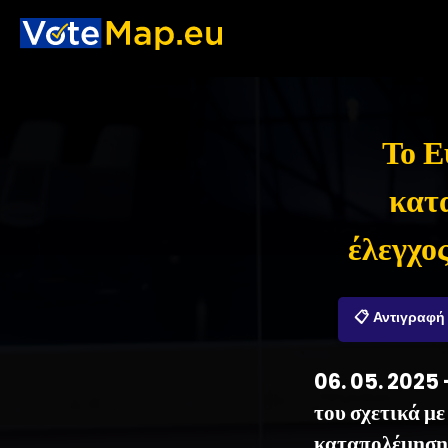
Το Ε
κατ
έλεγχο
📋 Αντιγραφή
06. 05. 2025 
του σχετικά μ
καταπολέμηση 