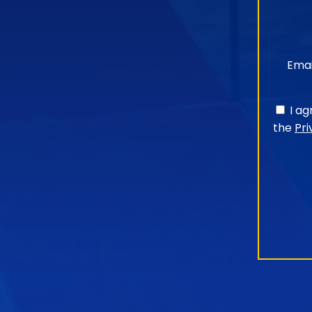
Emai
I a
the
Pri