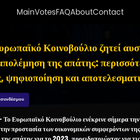
Main
Votes
FAQ
About
Contact
υρωπαϊκό Κοινοβούλιο ζητεί αυ
απολέμηση της απάτης: περισσότ
ς, ψηφιοποίηση και αποτελεσματ
 συνδέσμου
- Το Ευρωπαϊκό Κοινοβούλιο ενέκρινε σήμερα την
ε την προστασία των οικονομικών συμφερόντων της
της απάτης για το 2023, προειδοποιώντας για τις