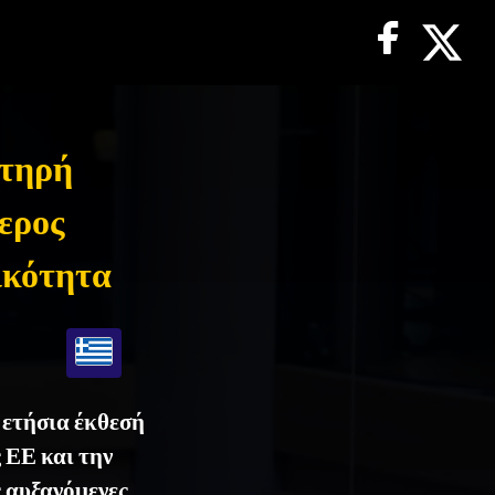
στηρή
ερος
ικότητα
 ετήσια έκθεσή
 ΕΕ και την
 αυξανόμενες